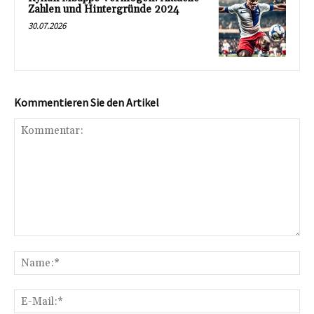
Zahlen und Hintergründe 2024
30.07.2026
Kommentieren Sie den Artikel
Kommentar:
Na
E-
Mai