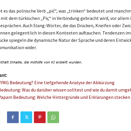
bt es das polnische Verb „pić“, was „trinken“ bedeutet und manch
 mit dem türkischen „Piç“ in Verbindung gebracht wird, vor allem 
esprächen. Auch Slang-Wörter, die das Drücken, Kneifen oder Zwi
önnen gelegentlich in diesen Kontexten auftauchen. Tendenzen i
ücke spiegeln die dynamische Natur der Sprache und deren Entwick
munikation wider.
ant:
e YMG Bedeutung? Eine tiefgehende Analyse der Abkürzung
edeutung: Was du darüber wissen solltest und wie du damit umge
apam Bedeutung: Welche Hintergründe und Erklärungen stecken 