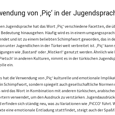
wendung von ‚Piç‘ in der Jugendsprac
en Jugendsprache hat das Wort ‚Piç‘ verschiedene Facetten, die ü
 Bedeutung hinausgehen. Häufig wird es in einem umgangssprach
ndet und ist zu einem beliebten Schimpfwort geworden, das in d
 unter Jugendlichen in der Türkei weit verbreitet ist. ‚Piç‘ kann
igungen wie ‚Bastard‘ oder ‚Mistkerl‘ genutzt werden. Ähnlich wie 
‚Pietsch‘ in anderen Kulturen, nimmt es in der türkischen Jugends
lle ein.
s hat die Verwendung von ‚Piç‘ kulturelle und emotionale Implika
 ein Schimpfwort, sondern spiegelt auch gesellschaftliche Normen
s wird das Wort in Kombination mit anderen türkischen, arabische
rtern verwendet, um den Ausdruck zu verstärken. Jugendausdrücke
 erfinden sich ständig neu, was zu Variationen wie ‚PiCCO‘ führt.
xte eine emotionale Entladung stattfindet, steigt auch der Spaßf