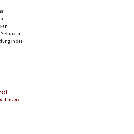
mal
in
cken
m Gebrauch
lung in der
hst!
dahinter?