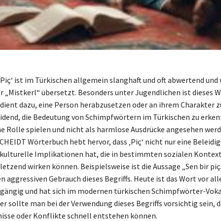
‚Piç‘ ist im Türkischen allgemein slanghaft und oft abwertend und 
r „Mistkerl“ übersetzt. Besonders unter Jugendlichen ist dieses W
s dient dazu, eine Person herabzusetzen oder an ihrem Charakter z
eidend, die Bedeutung von Schimpfwörtern im Türkischen zu erkenn
he Rolle spielen und nicht als harmlose Ausdrücke angesehen wer
EIDT Wörterbuch hebt hervor, dass ‚Piç‘ nicht nur eine Beleidig
kulturelle Implikationen hat, die in bestimmten sozialen Kontex
etzend wirken können. Beispielsweise ist die Aussage „Sen bir piçs
en aggressiven Gebrauch dieses Begriffs. Heute ist das Wort vor al
gängig und hat sich im modernen türkischen Schimpfwörter-Voka
er sollte man bei der Verwendung dieses Begriffs vorsichtig sein, d
isse oder Konflikte schnell entstehen können.