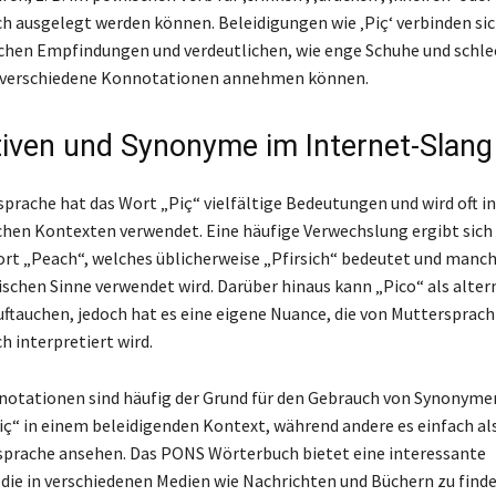
ch ausgelegt werden können. Beleidigungen wie ‚Piç‘ verbinden si
ichen Empfindungen und verdeutlichen, wie enge Schuhe und schle
r verschiedene Konnotationen annehmen können.
tiven und Synonyme im Internet-Slang
sprache hat das Wort „Piç“ vielfältige Bedeutungen und wird oft in
chen Kontexten verwendet. Eine häufige Verwechslung ergibt sic
rt „Peach“, welches üblicherweise „Pfirsich“ bedeutet und manc
ischen Sinne verwendet wird. Darüber hinaus kann „Pico“ als alter
ftauchen, jedoch hat es eine eigene Nuance, die von Muttersprach
h interpretiert wird.
otationen sind häufig der Grund für den Gebrauch von Synonymen
ç“ in einem beleidigenden Kontext, während andere es einfach als
prache ansehen. Das PONS Wörterbuch bietet eine interessante
die in verschiedenen Medien wie Nachrichten und Büchern zu finden