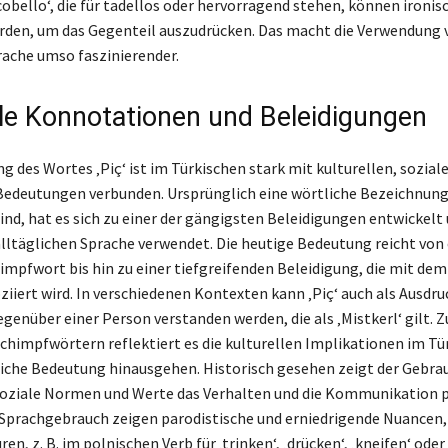
cobello‘, die für tadellos oder hervorragend stehen, können ironis
den, um das Gegenteil auszudrücken. Das macht die Verwendung vo
ache umso faszinierender.
lle Konnotationen und Beleidigungen
g des Wortes ‚Piç‘ ist im Türkischen stark mit kulturellen, sozial
Bedeutungen verbunden. Ursprünglich eine wörtliche Bezeichnung 
ind, hat es sich zu einer der gängigsten Beleidigungen entwickelt 
 alltäglichen Sprache verwendet. Die heutige Bedeutung reicht von
impfwort bis hin zu einer tiefgreifenden Beleidigung, die mit de
ziiert wird. In verschiedenen Kontexten kann ‚Piç‘ auch als Ausdru
genüber einer Person verstanden werden, die als ‚Mistkerl‘ gilt
chimpfwörtern reflektiert es die kulturellen Implikationen im Tür
liche Bedeutung hinausgehen. Historisch gesehen zeigt der Gebra
 soziale Normen und Werte das Verhalten und die Kommunikation 
Sprachgebrauch zeigen parodistische und erniedrigende Nuancen, 
en, z. B. im polnischen Verb für ‚trinken‘, ‚drücken‘, ‚kneifen‘ oder