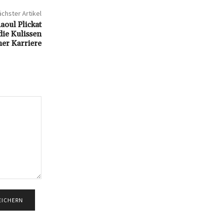
chster Artikel
oul Plickat
die Kulissen
ner Karriere