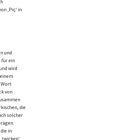
ch
n ‚Piç‘ in
en und
für ein
und wird
 einem
m Wort
ck von
. Zusammen
kischen, die
uch solcher
prägen.
die in
 ‚zwicken‘,