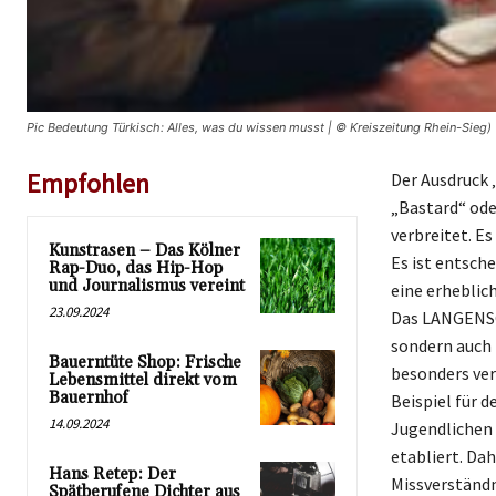
Pic Bedeutung Türkisch: Alles, was du wissen musst | © Kreiszeitung Rhein-Sieg)
Empfohlen
Der Ausdruck 
„Bastard“ ode
verbreitet. E
Kunstrasen – Das Kölner
Es ist entsch
Rap-Duo, das Hip-Hop
und Journalismus vereint
eine erheblic
23.09.2024
Das LANGENSCH
sondern auch 
Bauerntüte Shop: Frische
besonders verl
Lebensmittel direkt vom
Bauernhof
Beispiel für d
14.09.2024
Jugendlichen 
etabliert. Dah
Hans Retep: Der
Missverständn
Spätberufene Dichter aus