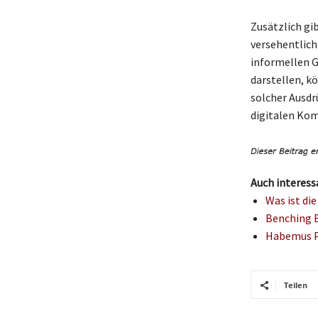
Zusätzlich gi
versehentlich
informellen G
darstellen, k
solcher Ausdr
digitalen Kom
Auch interess
Was ist di
Benching B
Habemus P
Teilen