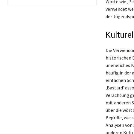
Worte wie ‚Pi
verwendet wer
der Jugendspr
Kulture
Die Verwendun
historischen 
uneheliches K
häufig in der
einfachen Sch
‚Bastard‘ asso
Verachtung ge
mit anderen S
über die wört
Begriffe, wie
Analysen von 
anderen Kultur