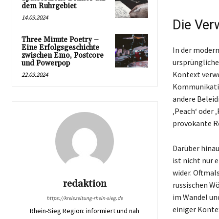
dem Ruhrgebiet
14.09.2024
Die Ver
Three Minute Poetry –
Eine Erfolgsgeschichte
In der modern
zwischen Emo, Postcore
ursprüngliche
und Powerpop
Kontext verwe
22.09.2024
Kommunikation
andere Beleid
‚Peach‘ oder 
provokante Ro
Darüber hinau
ist nicht nur
wider. Oftmal
redaktion
russischen Wö
im Wandel und
https://kreiszeitung-rhein-sieg.de
einiger Konte
Rhein-Sieg Region: informiert und nah