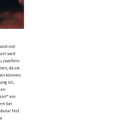
wird mit
ort weit
u zweifeln.
en, da sie
den können.
ung ist,
ten
in!“ ein
lem bei
bular fest
a