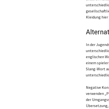
unterschiedli
gesellschaftl
Kleidung hie
Alterna
In der Jugend
unterschiedli
englischen Wo
einem spieler
Slang-Wort au
unterschiedlic
Negative Konn
verwenden „Pi
der Umgangss
Übersetzung, 