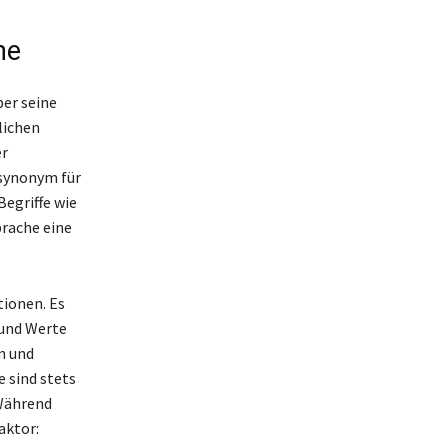
he
ber seine
lichen
er
 synonym für
Begriffe wie
prache eine
tionen. Es
 und Werte
n und
 sind stets
 Während
aktor: