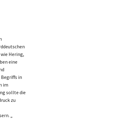
n
rddeutschen
wie Hering,
iben eine
nd
Begriffs in
n im
ng sollte die
druck zu
ern. „