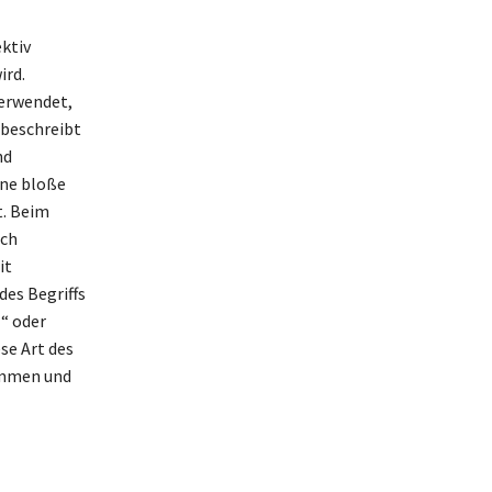
ektiv
ird.
verwendet,
 beschreibt
nd
ine bloße
t. Beim
sch
it
es Begriffs
“ oder
se Art des
kommen und