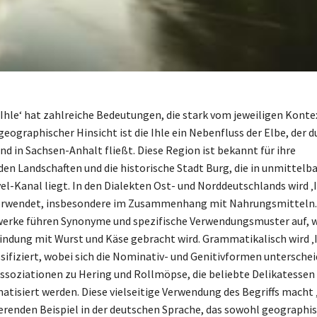
‚Ihle‘ hat zahlreiche Bedeutungen, die stark vom jeweiligen Konte
eographischer Hinsicht ist die Ihle ein Nebenfluss der Elbe, der d
nd in Sachsen-Anhalt fließt. Diese Region ist bekannt für ihre
en Landschaften und die historische Stadt Burg, die in unmittelb
l-Kanal liegt. In den Dialekten Ost- und Norddeutschlands wird ‚
 verwendet, insbesondere im Zusammenhang mit Nahrungsmitteln.
rke führen Synonyme und spezifische Verwendungsmuster auf, wo
bindung mit Wurst und Käse gebracht wird. Grammatikalisch wird ‚I
sifiziert, wobei sich die Nominativ- und Genitivformen unterschei
Assoziationen zu Hering und Rollmöpse, die beliebte Delikatessen 
tisiert werden. Diese vielseitige Verwendung des Begriffs macht ‚
erenden Beispiel in der deutschen Sprache, das sowohl geographis