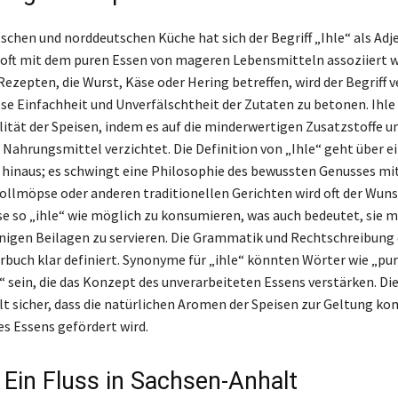
schen und norddeutschen Küche hat sich der Begriff „Ihle“ als Adj
s oft mit dem puren Essen von mageren Lebensmitteln assoziiert w
Rezepten, die Wurst, Käse oder Hering betreffen, wird der Begriff 
se Einfachheit und Unverfälschtheit der Zutaten zu betonen. Ihle
lität der Speisen, indem es auf die minderwertigen Zusatzstoffe u
 Nahrungsmittel verzichtet. Die Definition von „Ihle“ geht über e
hinaus; es schwingt eine Philosophie des bewussten Genusses mi
ollmöpse oder anderen traditionellen Gerichten wird oft der Wun
se so „ihle“ wie möglich zu konsumieren, was auch bedeutet, sie m
igen Beilagen zu servieren. Die Grammatik und Rechtschreibung d
rbuch klar definiert. Synonyme für „ihle“ könnten Wörter wie „pur
“ sein, die das Konzept des unverarbeiteten Essens verstärken. Die
lt sicher, dass die natürlichen Aromen der Speisen zur Geltung 
es Essens gefördert wird.
: Ein Fluss in Sachsen-Anhalt