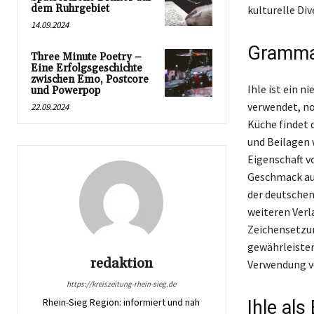
dem Ruhrgebiet
kulturelle Div
14.09.2024
Grammat
Three Minute Poetry –
Eine Erfolgsgeschichte
zwischen Emo, Postcore
Ihle ist ein n
und Powerpop
verwendet, n
22.09.2024
Küche findet 
und Beilagen 
Eigenschaft v
Geschmack auf
der deutschen
weiteren Verl
Zeichensetzun
gewährleisten
redaktion
Verwendung vo
https://kreiszeitung-rhein-sieg.de
Rhein-Sieg Region: informiert und nah
Ihle als