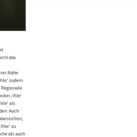
xt
urch das
arer Nähe
Ihle‘ zudem
 Regionale
bei ‚Ihle‘
hle‘ als
den. Auch
darstellen,
Ihle‘ zu
che als auch