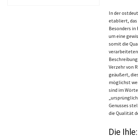
In der ostdeut
etabliert, da
Besonders in 
um eine gewis
somit die Qua
verarbeiteten
Beschreibung 
Verzehr von R
geäußert, die
möglichst wen
sind im Wörte
„ursprünglich
Genusses stel
die Qualität d
Die Ihle