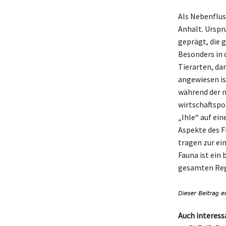
Als Nebenfluss
Anhalt. Urspr
geprägt, die 
Besonders in 
Tierarten, da
angewiesen is
während der 
wirtschaftspo
„Ihle“ auf ei
Aspekte des Fl
tragen zur ei
Fauna ist ein
gesamten Reg
Auch interess