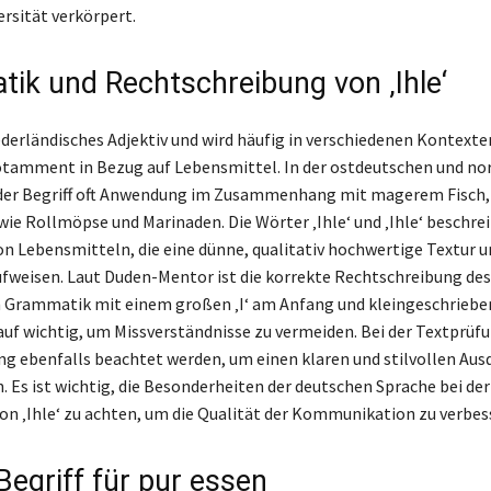
ersität verkörpert.
ik und Rechtschreibung von ‚Ihle‘
iederländisches Adjektiv und wird häufig in verschiedenen Kontexte
otamment in Bezug auf Lebensmittel. In der ostdeutschen und no
der Begriff oft Anwendung im Zusammenhang mit magerem Fisch, 
wie Rollmöpse und Marinaden. Die Wörter ‚Ihle‘ und ‚Ihle‘ beschre
on Lebensmitteln, die eine dünne, qualitativ hochwertige Textur u
weisen. Laut Duden-Mentor ist die korrekte Rechtschreibung des 
 Grammatik mit einem großen ‚I‘ am Anfang und kleingeschriebe
auf wichtig, um Missverständnisse zu vermeiden. Bei der Textprüfu
g ebenfalls beachtet werden, um einen klaren und stilvollen Aus
. Es ist wichtig, die Besonderheiten der deutschen Sprache bei der
n ‚Ihle‘ zu achten, um die Qualität der Kommunikation zu verbess
 Begriff für pur essen