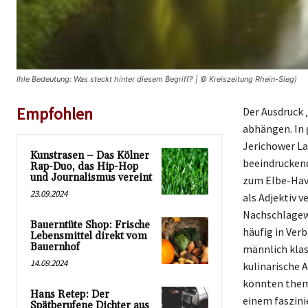
Ihle Bedeutung: Was steckt hinter diesem Begriff? | © Kreiszeitung Rhein-Sieg)
Empfohlen
Der Ausdruck 
abhängen. In g
Jerichower La
Kunstrasen – Das Kölner
beeindruckend
Rap-Duo, das Hip-Hop
und Journalismus vereint
zum Elbe-Have
23.09.2024
als Adjektiv
Nachschlagewe
Bauerntüte Shop: Frische
häufig in Ver
Lebensmittel direkt vom
Bauernhof
männlich klas
14.09.2024
kulinarische 
könnten thema
Hans Retep: Der
einem faszini
Spätberufene Dichter aus