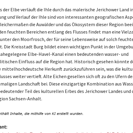
 der Elbe verläuft die Ihle durch das malerische Jerichower Land i
ung und Verlauf der Ihle sind von interessanten geografischen As
gleichermaßen die Auwälder und das Ökosystem dieser Region beei
den feuchten Bereichen entlang des Flusses findet man eine Vielz
runter den Moorfrosch, der für seine Lebensweise auf solch feucht
t. Die Kreisstadt Burg bildet einen wichtigen Punkt in der Umgebu
nahegelegene Elbe-Havel-Kanal einen bedeutenden wasser- und
litischen Einfluss auf die Region hat. Historisch gesehen könnte 
ne mittelhochdeutsche Herkunft zurückzuführen sein, was die kultu
usses weiter vertieft. Alte Eichen gesellen sich oft zu den Ufern de
nmaligen Landschaft bei. Diese einzigartige Kombination aus Wass
 bedeutender Teil des kulturellen Erbes des Jerichower Landes und 
ion Sachsen-Anhalt.
ant: