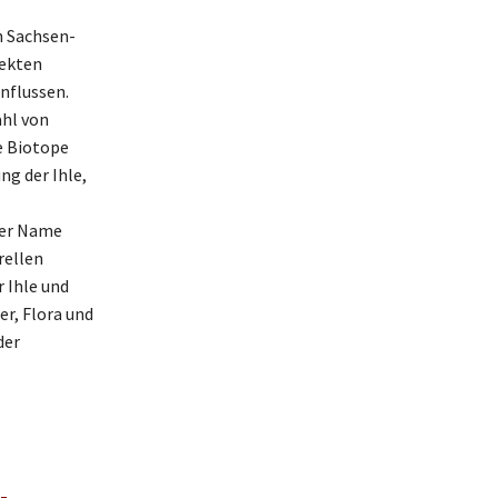
n Sachsen-
pekten
nflussen.
ahl von
e Biotope
ng der Ihle,
der Name
rellen
r Ihle und
er, Flora und
der