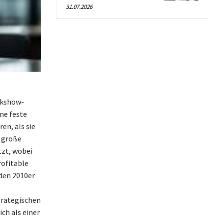
31.07.2026
lkshow-
ne feste
en, als sie
a große
tzt, wobei
rofitable
 den 2010er
trategischen
ch als einer