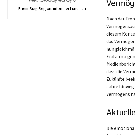
https://kreiszeitung-rhein-sieg.de
Vermöge
Rhein-Sieg Region: informiert und nah
Nach der Tren
Vermögensauft
diesem Kontex
das Vermögen 
nun gleichmä
Endvermögen p
Medienbericht
dass die Verm
Zukünfte beei
Jahre hinweg 
Vermögens nac
Aktuelle
Die emotiona