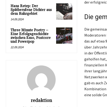
der erfolgrei
Hans Retep: Der
Spätberufene Dichter aus
dem Ruhrgebiet
Die gem
14.09.2024
Die gemeinsa
Three Minute Poetry –
Eine Erfolgsgeschichte
Moderatoren D
zwischen Emo, Postcore
das auf etwa 
und Powerpop
über Jahrzehn
22.09.2024
in der Öffentl
geholfen hat,
finanziellen 
ihrer langjäh
Netzwerken wi
gab es auch Ze
Kombination 
eine solide G
redaktion