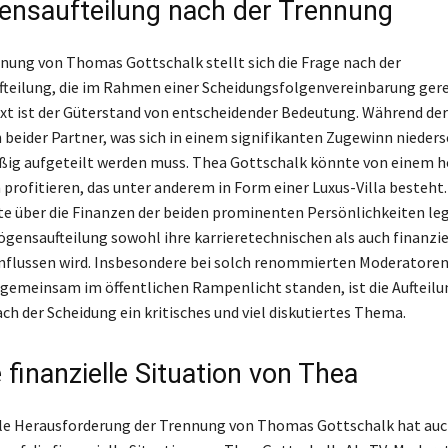
nsaufteilung nach der Trennung
nung von Thomas Gottschalk stellt sich die Frage nach der
eilung, die im Rahmen einer Scheidungsfolgenvereinbarung gereg
t ist der Güterstand von entscheidender Bedeutung. Während de
beider Partner, was sich in einem signifikanten Zugewinn nieders
ßig aufgeteilt werden muss. Thea Gottschalk könnte von einem 
rofitieren, das unter anderem in Form einer Luxus-Villa besteht.
e über die Finanzen der beiden prominenten Persönlichkeiten le
ögensaufteilung sowohl ihre karrieretechnischen als auch finanzie
nflussen wird. Insbesondere bei solch renommierten Moderatoren,
gemeinsam im öffentlichen Rampenlicht standen, ist die Aufteilu
h der Scheidung ein kritisches und viel diskutiertes Thema.
 finanzielle Situation von Thea
le Herausforderung der Trennung von Thomas Gottschalk hat au