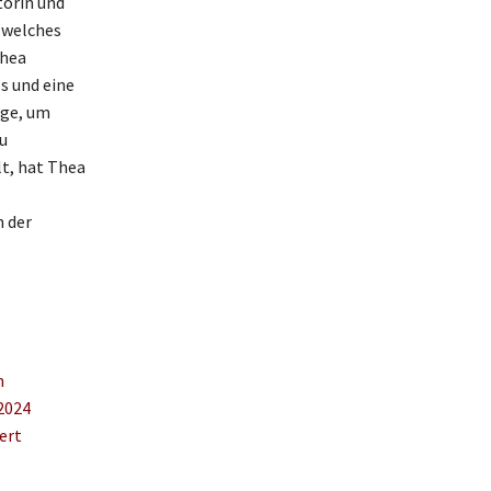
torin und
 welches
Thea
s und eine
age, um
u
lt, hat Thea
n der
n
2024
ert