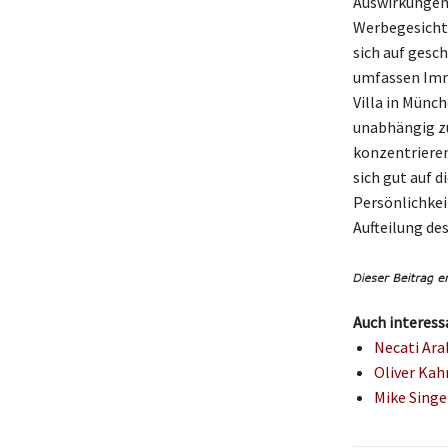
Auswirkungen 
Werbegesicht 
sich auf gesch
umfassen Immo
Villa in Münc
unabhängig zu 
konzentrieren
sich gut auf d
Persönlichkei
Aufteilung de
Auch interess
Necati Ara
Oliver Kah
Mike Singe