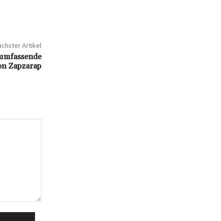
chster Artikel
 umfassende
on Zapzarap