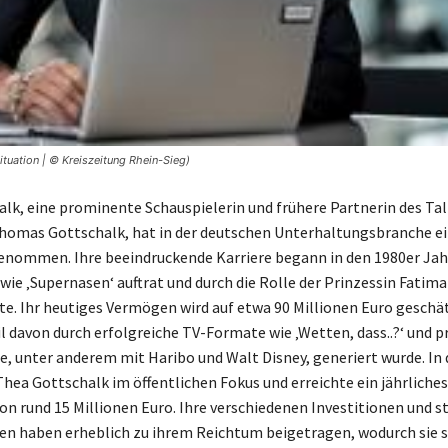
ituation | © Kreiszeitung Rhein-Sieg)
lk, eine prominente Schauspielerin und frühere Partnerin des Ta
omas Gottschalk, hat in der deutschen Unterhaltungsbranche ei
enommen. Ihre beeindruckende Karriere begann in den 1980er Jahr
 wie ‚Supernasen‘ auftrat und durch die Rolle der Prinzessin Fatim
lte. Ihr heutiges Vermögen wird auf etwa 90 Millionen Euro geschä
il davon durch erfolgreiche TV-Formate wie ‚Wetten, dass..?‘ und p
, unter anderem mit Haribo und Walt Disney, generiert wurde. In
Thea Gottschalk im öffentlichen Fokus und erreichte ein jährliches
 rund 15 Millionen Euro. Ihre verschiedenen Investitionen und s
en haben erheblich zu ihrem Reichtum beigetragen, wodurch sie si