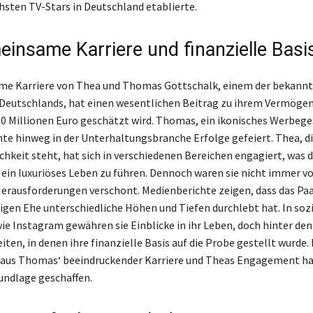
chsten TV-Stars in Deutschland etablierte.
einsame Karriere und finanzielle Basi
me Karriere von Thea und Thomas Gottschalk, einem der bekann
eutschlands, hat einen wesentlichen Beitrag zu ihrem Vermögen 
90 Millionen Euro geschätzt wird. Thomas, ein ikonisches Werbege
te hinweg in der Unterhaltungsbranche Erfolge gefeiert. Thea, di
ichkeit steht, hat sich in verschiedenen Bereichen engagiert, was
 ein luxuriöses Leben zu führen. Dennoch waren sie nicht immer v
Herausforderungen verschont. Medienberichte zeigen, dass das Pa
rigen Ehe unterschiedliche Höhen und Tiefen durchlebt hat. In soz
e Instagram gewähren sie Einblicke in ihr Leben, doch hinter den
iten, in denen ihre finanzielle Basis auf die Probe gestellt wurde. 
aus Thomas‘ beeindruckender Karriere und Theas Engagement ha
rundlage geschaffen.