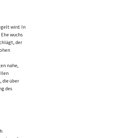
elt wird. In
r Ehe wuchs
chlägt, der
hohen
gen nahe,
llen
 die über
ng des
ch