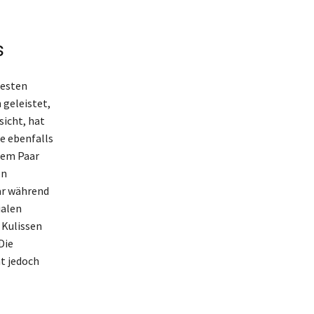
s
testen
geleistet,
sicht, hat
e ebenfalls
 dem Paar
on
ar während
ialen
 Kulissen
Die
t jedoch