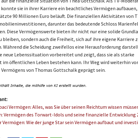
auf die finanzielle Situation von Thea Gottschalk. Als TV-Modera
konnte sie in ihrer Karriere ein beachtliches Vermögen aufbauen,
ätzte 90 Millionen Euro beläuft. Die finanziellen Aktivitäten von 
bilieninvestitionen, darunter das bedeutende Schloss Marienfel
hen. Diese Vermögenswerte bieten ihr nicht nur eine solide Grundl
bleiben, sondern auch die Freiheit, sich auf ihre eigene Karriere z
. Während die Scheidung zweifellos eine Herausforderung darstel
ie neue Lebenssituation vorbereitet und zeigt, dass sie als starke
t im öffentlichen Leben bestehen kann. Ihr Weg wird weiterhin vo
s Vermögens von Thomas Gottschalk geprägt sein.
ant:
baci Vermögen: Alles, was Sie über seinen Reichtum wissen müsse
n: Vermögen des Torwart-Idols und seine finanzielle Entwicklung 
r Vermögen: Wie der junge Star sein Vermögen aufbaut und investi