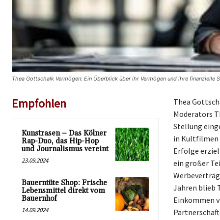
Thea Gottschalk Vermögen: Ein Überblick über ihr Vermögen und ihre finanzielle S
Empfohlen
Thea Gottscha
Moderators Th
Stellung eing
Kunstrasen – Das Kölner
in Kultfilmen
Rap-Duo, das Hip-Hop
und Journalismus vereint
Erfolge erzie
23.09.2024
ein großer Te
Werbeverträge
Bauerntüte Shop: Frische
Jahren blieb 
Lebensmittel direkt vom
Bauernhof
Einkommen von
14.09.2024
Partnerschaft