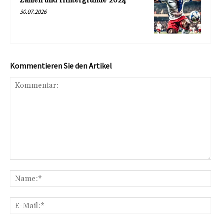
Zahlen und Hintergründe 2024
30.07.2026
Kommentieren Sie den Artikel
Kommentar:
Na
E-
Mai