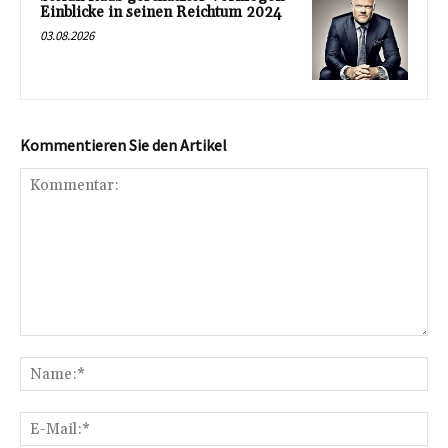
Einblicke in seinen Reichtum 2024
03.08.2026
Kommentieren Sie den Artikel
Kommentar:
Na
E-
Mai