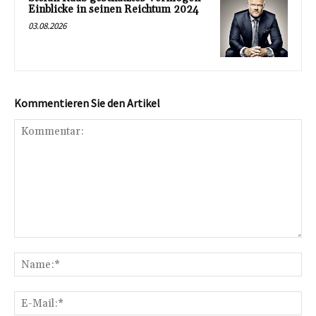
Einblicke in seinen Reichtum 2024
03.08.2026
Kommentieren Sie den Artikel
Kommentar:
Na
E-
Mai