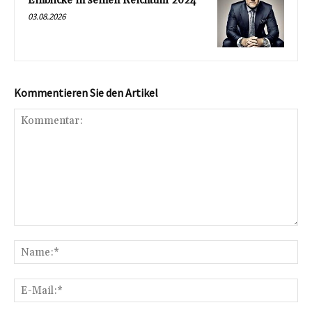
Einblicke in seinen Reichtum 2024
03.08.2026
Kommentieren Sie den Artikel
Kommentar:
Na
E-
Mai