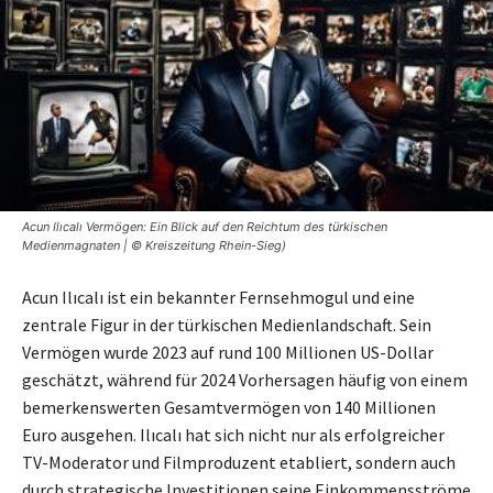
Acun Ilıcalı Vermögen: Ein Blick auf den Reichtum des türkischen
Medienmagnaten | © Kreiszeitung Rhein-Sieg)
Acun Ilıcalı ist ein bekannter Fernsehmogul und eine
zentrale Figur in der türkischen Medienlandschaft. Sein
Vermögen wurde 2023 auf rund 100 Millionen US-Dollar
geschätzt, während für 2024 Vorhersagen häufig von einem
bemerkenswerten Gesamtvermögen von 140 Millionen
Euro ausgehen. Ilıcalı hat sich nicht nur als erfolgreicher
TV-Moderator und Filmproduzent etabliert, sondern auch
durch strategische Investitionen seine Einkommensströme