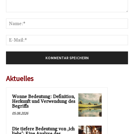
Kommentar:
Na
E-
Mai
Aktuelles
Wonne Bedeutung: Definition,
Herkunft und Verwendung des
Begriffs
05.08.2026
Die tiefere Bedeutung von ‚ich
liebs‘: Eine Analyse des