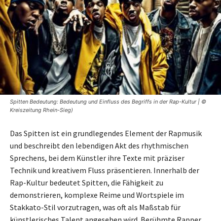
Spitten Bedeutung: Bedeutung und Einfluss des Begriffs in der Rap-Kultur | ©
Kreiszeitung Rhein-Sieg)
Das Spitten ist ein grundlegendes Element der Rapmusik
und beschreibt den lebendigen Akt des rhythmischen
Sprechens, bei dem Künstler ihre Texte mit präziser
Technik und kreativem Fluss präsentieren. Innerhalb der
Rap-Kultur bedeutet Spitten, die Fähigkeit zu
demonstrieren, komplexe Reime und Wortspiele im
Stakkato-Stil vorzutragen, was oft als Maßstab für
künstlerisches Talent angesehen wird. Berühmte Rapper