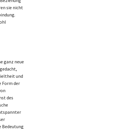
r Beziehung
en sie nicht
bindung.
ohl
ne ganz neue
gedacht,
ieltheit und
e Form der
von
nst des
sche
entspannter
ser
ie Bedeutung