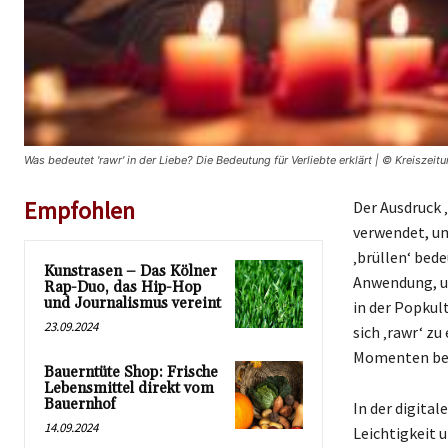
Was bedeutet 'rawr' in der Liebe? Die Bedeutung für Verliebte erklärt | © Kreiszeit
Empfohlen
Der Ausdruck 
verwendet, um
‚brüllen‘ bed
Kunstrasen – Das Kölner
Anwendung, um
Rap-Duo, das Hip-Hop
und Journalismus vereint
in der Popkul
23.09.2024
sich ‚rawr‘ z
Momenten beli
Bauerntüte Shop: Frische
Lebensmittel direkt vom
Bauernhof
In der digita
14.09.2024
Leichtigkeit u