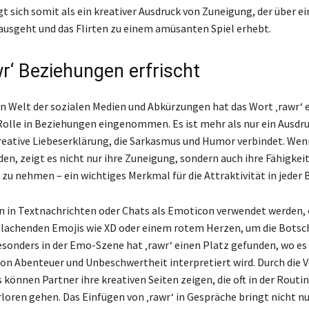
gt sich somit als ein kreativer Ausdruck von Zuneigung, der über e
ausgeht und das Flirten zu einem amüsanten Spiel erhebt.
wr‘ Beziehungen erfrischt
en Welt der sozialen Medien und Abkürzungen hat das Wort ‚rawr‘ 
Rolle in Beziehungen eingenommen. Es ist mehr als nur ein Ausdru
kreative Liebeserklärung, die Sarkasmus und Humor verbindet. Wen
en, zeigt es nicht nur ihre Zuneigung, sondern auch ihre Fähigkeit
 zu nehmen – ein wichtiges Merkmal für die Attraktivität in jeder
nn in Textnachrichten oder Chats als Emoticon verwendet werden, 
 lachenden Emojis wie XD oder einem rotem Herzen, um die Botsch
esonders in der Emo-Szene hat ‚rawr‘ einen Platz gefunden, wo es 
on Abenteuer und Unbeschwertheit interpretiert wird. Durch die
s können Partner ihre kreativen Seiten zeigen, die oft in der Routin
loren gehen. Das Einfügen von ‚rawr‘ in Gespräche bringt nicht nu