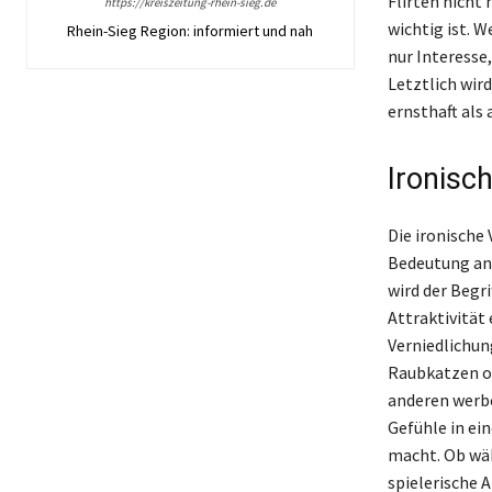
Flirten nicht 
https://kreiszeitung-rhein-sieg.de
wichtig ist. 
Rhein-Sieg Region: informiert und nah
nur Interesse
Letztlich wir
ernsthaft als 
Ironisc
Die ironische
Bedeutung an
wird der Begri
Attraktivität
Verniedlichung
Raubkatzen od
anderen werb
Gefühle in ei
macht. Ob wäh
spielerische 