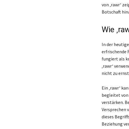
von ‚rawr‘ zei
Botschaft hin
Wie ‚ra
In der heutig
erfrischende 
fungiert als 
‚rawr‘ verwend
nicht zu ernst
Ein ‚rawr‘ ka
begleitet von
verstärken. B
Versprechen v
dieses Begriff
Beziehung ver