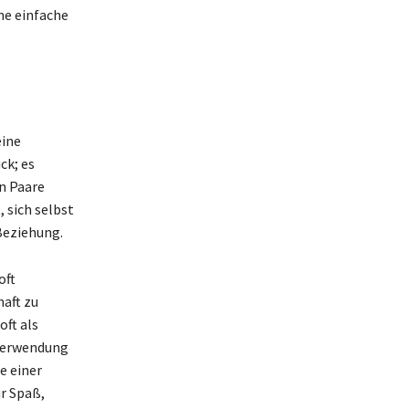
ine einfache
eine
ck; es
n Paare
, sich selbst
 Beziehung.
oft
aft zu
oft als
 Verwendung
e einer
r Spaß,