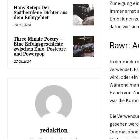
Zuneigung eine
Hans Retep: Der
immer ernst 
Spätberufene Dichter aus
dem Ruhrgebiet
Emotionen zu 
14.09.2024
dafür, wie si
Three Minute Poetry –
Rawr: A
Eine Erfolgsgeschichte
zwischen Emo, Postcore
und Powerpop
In der moderne
22.09.2024
verwendet. Es
wird, oder ei
Während man s
Hauch von Zoo
was die Komm
Die Verwendun
gesehen werde
redaktion
Onomatopoesie,