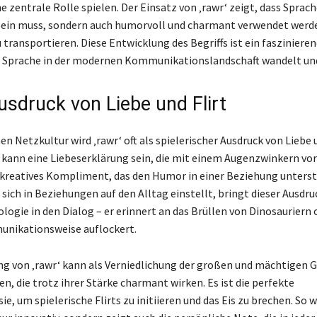
 zentrale Rolle spielen. Der Einsatz von ‚rawr‘ zeigt, dass Sprach
sein muss, sondern auch humorvoll und charmant verwendet werd
transportieren. Diese Entwicklung des Begriffs ist ein faszinieren
ch Sprache in der modernen Kommunikationslandschaft wandelt un
usdruck von Liebe und Flirt
n Netzkultur wird ‚rawr‘ oft als spielerischer Ausdruck von Liebe 
 kann eine Liebeserklärung sein, die mit einem Augenzwinkern vo
n kreatives Kompliment, das den Humor in einer Beziehung unterst
ich in Beziehungen auf den Alltag einstellt, bringt dieser Ausdru
logie in den Dialog – er erinnert an das Brüllen von Dinosauriern
unikationsweise auflockert.
g von ‚rawr‘ kann als Verniedlichung der großen und mächtigen
n, die trotz ihrer Stärke charmant wirken. Es ist die perfekte
 um spielerische Flirts zu initiieren und das Eis zu brechen. So w