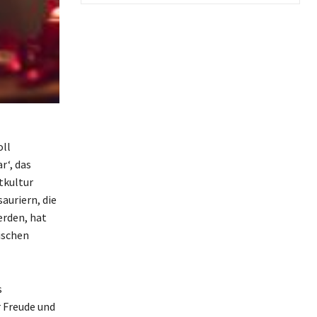
oll
r‘, das
tkultur
auriern, die
erden, hat
ischen
s
r Freude und