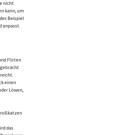
e nicht
en kann, um
des Beispiel
d anpasst.
und Flirten
rgebracht
reicht.
ck einen
 oder Löwen,
 Großkatzen
ird das