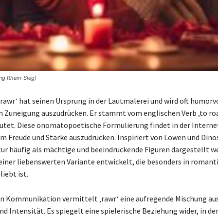
ung Rhein-Sieg)
‚rawr‘ hat seinen Ursprung in der Lautmalerei und wird oft humorv
 Zuneigung auszudrücken. Er stammt vom englischen Verb ‚to roa
eutet. Diese onomatopoetische Formulierung findet in der Interne
 Freude und Stärke auszudrücken. Inspiriert von Löwen und Dinos
tur häufig als mächtige und beeindruckende Figuren dargestellt w
u einer liebenswerten Variante entwickelt, die besonders in romant
ebt ist.
len Kommunikation vermittelt ‚rawr‘ eine aufregende Mischung au
nd Intensität. Es spiegelt eine spielerische Beziehung wider, in de