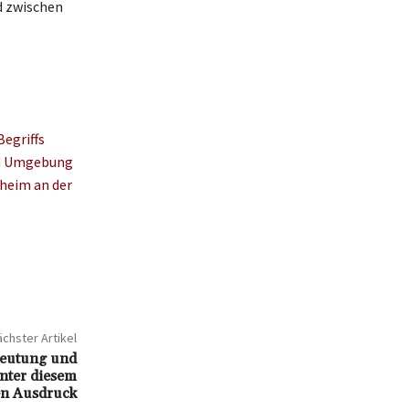
d zwischen
Begriffs
nd Umgebung
heim an der
chster Artikel
deutung und
nter diesem
en Ausdruck