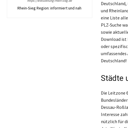
https://kreiszeitung-rhein-sieg.de
Deutschland,
Rhein-Sieg Region: informiert und nah
und Rheinland
eine Liste al
PLZ-Suche war
sowie aktuell
Download ist 
oder spezifis
umfassendes A
Deutschland!
Städte 
Die Leitzone 
Bundesländer 
Dessau-Roßlau
Interesse zah
nützlich für d