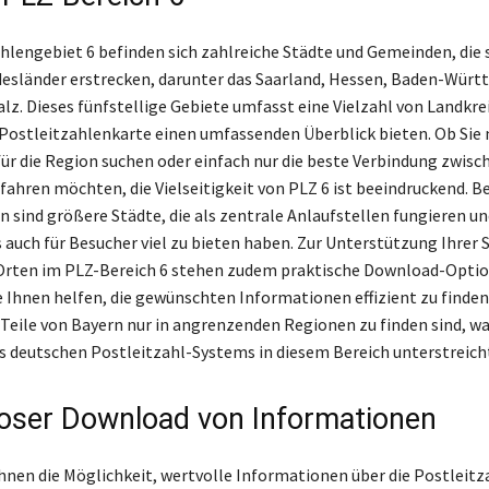
hlengebiet 6 befinden sich zahlreiche Städte und Gemeinden, die 
esländer erstrecken, darunter das Saarland, Hessen, Baden-Wür
lz. Dieses fünfstellige Gebiete umfasst eine Vielzahl von Landkrei
 Postleitzahlenkarte einen umfassenden Überblick bieten. Ob Sie
ür die Region suchen oder einfach nur die beste Verbindung zwisc
ahren möchten, die Vielseitigkeit von PLZ 6 ist beeindruckend. B
 sind größere Städte, die als zentrale Anlaufstellen fungieren un
 auch für Besucher viel zu bieten haben. Zur Unterstützung Ihrer 
Orten im PLZ-Bereich 6 stehen zudem praktische Download-Optio
e Ihnen helfen, die gewünschten Informationen effizient zu finde
s Teile von Bayern nur in angrenzenden Regionen zu finden sind, wa
 deutschen Postleitzahl-Systems in diesem Bereich unterstreich
oser Download von Informationen
Ihnen die Möglichkeit, wertvolle Informationen über die Postleitz