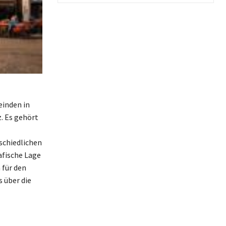
einden in
. Es gehört
schiedlichen
afische Lage
 für den
 über die