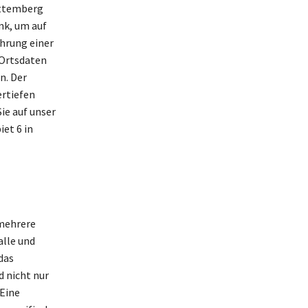
rttemberg
nk, um auf
ührung einer
 Ortsdaten
n. Der
ertiefen
ie auf unser
et 6 in
 mehrere
alle und
das
d nicht nur
 Eine