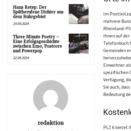
Hans Retep: Der
Spätberufene Dichter aus
Im Postleitza
dem Ruhrgebiet
mehrere Bund
14.09.2024
Rheinland-Pfa
Ihnen auf der
Three Minute Poetry –
Eine Erfolgsgeschichte
Telefonbuch f
zwischen Emo, Postcore
Gemeinden erf
und Powerpop
hervorzuheben
22.09.2024
Einwohner als
spezifischen 
Verfügung, di
Sie auch, das
Bedeutung des
Kostenl
redaktion
PLZ 6 bietet 