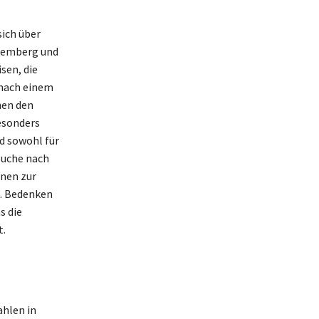
sich über
ttemberg und
sen, die
 nach einem
hen den
esonders
d sowohl für
Suche nach
nen zur
n. Bedenken
s die
t.
ahlen in