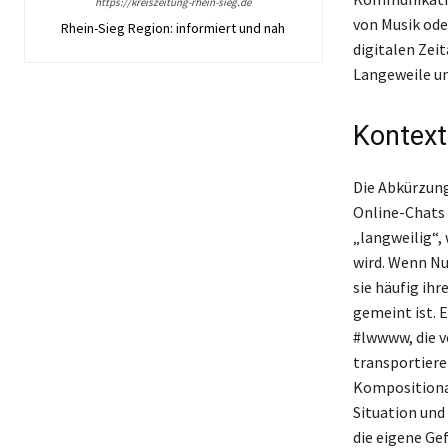
https://kreiszeitung-rhein-sieg.de
von Musik ode
Rhein-Sieg Region: informiert und nah
digitalen Zei
Langeweile un
Kontext
Die Abkürzung
Online-Chats 
„langweilig“,
wird. Wenn Nu
sie häufig ih
gemeint ist. 
#lwwww, die v
transportier
Kompositional
Situation und
die eigene Ge