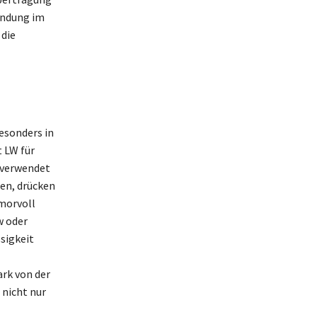
endung im
 die
esonders in
 LW für
g verwendet
en, drücken
umorvoll
w oder
sigkeit
ark von der
nicht nur