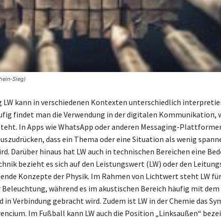
hein-Sieg)
 LW kann in verschiedenen Kontexten unterschiedlich interpretie
fig findet man die Verwendung in der digitalen Kommunikation, w
steht. In Apps wie WhatsApp oder anderen Messaging-Plattforme
uszudrücken, dass ein Thema oder eine Situation als wenig spann
d. Darüber hinaus hat LW auch in technischen Bereichen eine Bed
chnik bezieht es sich auf den Leistungswert (LW) oder den Leitun
ende Konzepte der Physik. Im Rahmen von Lichtwert steht LW für
r Beleuchtung, während es im akustischen Bereich häufig mit dem
d in Verbindung gebracht wird. Zudem ist LW in der Chemie das Sy
ncium. Im Fußball kann LW auch die Position „Linksaußen“ bezei