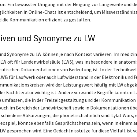
n. Ein bewusster Umgang mit der Neigung zur Langeweile und d
ichkeiten in Online-Chats ist entscheidend, um Missverständnis
 die Kommunikation effizient zu gestalten.
tiven und Synonyme zu LW
und Synonyme zu LW können je nach Kontext variieren. Im medizi
 LW oft für Lendenwirbelsäule (LWS), was insbesondere in anatom
eutischen Dokumentationen von Bedeutung ist. In der Technikwel
WB für Laufwerk oder auch Luftwiderstand in der Elektronik und 
mmunikationskreisen wird der Leistungswert häufig mit LW abgek
der Fachliteratur wichtig ist. Andere verwandte Begriffe könnten 
 umfassen, die in der Freizeitgestaltung und der Kommunikation
ch im Bereich der Landwirtschaft sowie in Dokumentationen übe
rschiedene Abkürzungen, die phonetisch ähnlich sind. Lylat Wars, 
eospiel, könnte ebenfalls Gesprächsthema sein, wenn in einem 
LW gesprochen wird. Eine Gedächtnisstütze für diese Vielfalt ist 