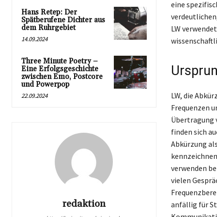
eine spezifis
Hans Retep: Der
verdeutlichen
Spätberufene Dichter aus
dem Ruhrgebiet
LW verwendet 
14.09.2024
wissenschaftli
Three Minute Poetry –
Urspru
Eine Erfolgsgeschichte
zwischen Emo, Postcore
und Powerpop
LW, die Abkürz
22.09.2024
Frequenzen un
Übertragung v
finden sich a
Abkürzung al
kennzeichnen.
verwenden bei
vielen Gesprä
Frequenzberei
redaktion
anfällig für S
Kommunikation