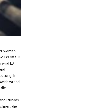
rt werden.
o LW oft für
n wird LW
end
eutung: In
gswiderstand,
 die
mbol für das
chnen, die