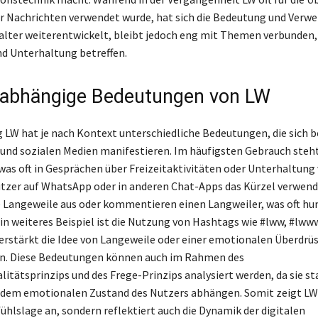
r Nachrichten verwendet wurde, hat sich die Bedeutung und Verw
talter weiterentwickelt, bleibt jedoch eng mit Themen verbunden,
d Unterhaltung betreffen.
abhängige Bedeutungen von LW
 LW hat je nach Kontext unterschiedliche Bedeutungen, die sich b
und sozialen Medien manifestieren. Im häufigsten Gebrauch steht
 was oft in Gesprächen über Freizeitaktivitäten oder Unterhaltun
tzer auf WhatsApp oder in anderen Chat-Apps das Kürzel verwend
re Langeweile aus oder kommentieren einen Langweiler, was oft h
Ein weiteres Beispiel ist die Nutzung von Hashtags wie #lww, #lww
erstärkt die Idee von Langeweile oder einer emotionalen Überdrüs
en. Diese Bedeutungen können auch im Rahmen des
itätsprinzips und des Frege-Prinzips analysiert werden, da sie st
 dem emotionalen Zustand des Nutzers abhängen. Somit zeigt LW 
fühlslage an, sondern reflektiert auch die Dynamik der digitalen