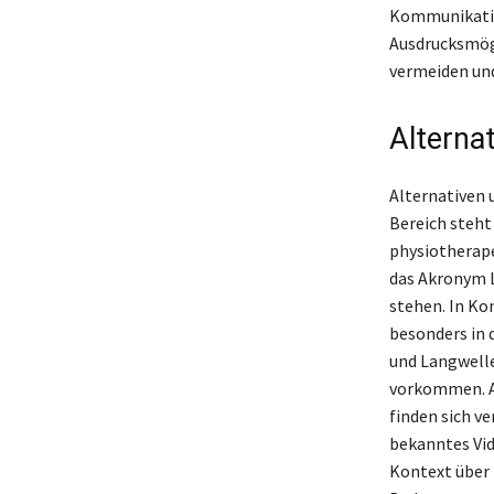
Kommunikatio
Ausdrucksmögl
vermeiden und
Alterna
Alternativen 
Bereich steht
physiotherap
das Akronym L
stehen. In Ko
besonders in 
und Langwelle
vorkommen. Au
finden sich ve
bekanntes Vid
Kontext über 