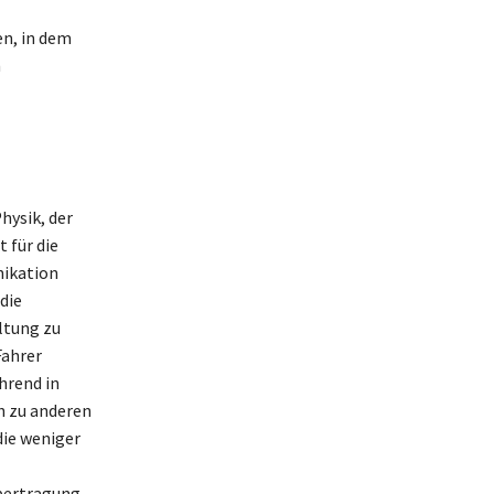
en, in dem
n
hysik, der
 für die
nikation
die
ltung zu
Fahrer
hrend in
ch zu anderen
die weniger
bertragung