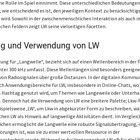
che Rolle im Spiel einnimmt. Diese unterschiedlichen Bedeutungen
, wie entscheidend es ist, den jeweiligen Kontext zu berücksichtig
wird. Sowohl in der zwischenmenschlichen Interaktion als auch i
chen Feldern zeigt LW seine vielseitigen Facetten.
ng und Verwendung von LW
ung für „Langwelle“, bezieht sich auf einen Wellenbereich in der P
ter 300 kHz umfasst. Diese Wellenlängen sind besonders geeignet
on Radiosignalen über große Distanzen. In der digitalen Kommu
uch Anwendungsbereiche für LW, insbesondere in Online-Chats, wo 
s Hashtag genutzt wird, um Themen wie Langeweile oder Unterha
 Dennoch hat die Verwendung von LW eine breitere Palette; Lkw-
spielsweise ‚LW‘, um Lkw in abgekürzter Form zu beschreiben, wä
chen LW als Hinweis auf langweilige Aktivitäten dient. Im Verglei
chen ermöglicht die Langwelle eine robuste Signalübertragung, 
törungen ist, was sie zu einer wertvollen Ressource in der
stechnik macht. Während in der Vergangenheit LW oft für die Ü