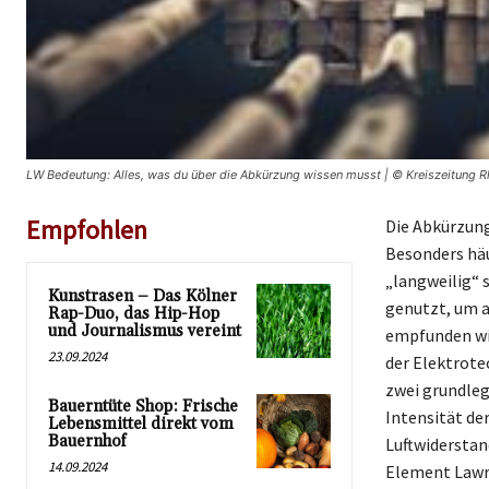
LW Bedeutung: Alles, was du über die Abkürzung wissen musst | © Kreiszeitung R
Empfohlen
Die Abkürzung
Besonders häu
„langweilig“ 
Kunstrasen – Das Kölner
genutzt, um a
Rap-Duo, das Hip-Hop
und Journalismus vereint
empfunden wir
23.09.2024
der Elektrote
zwei grundleg
Bauerntüte Shop: Frische
Intensität de
Lebensmittel direkt vom
Bauernhof
Luftwiderstan
14.09.2024
Element Lawre