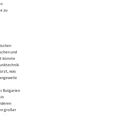
en
se zu
nischen
ischen und
t könnte
Funktechnik
ürzt, was
Langeweile
r Bulgarien
ein
anderen
von großer