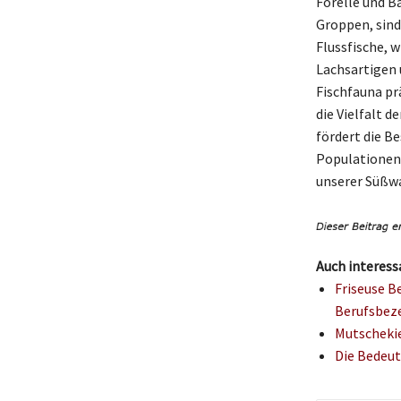
Forelle und B
Groppen, sind
Flussfische, 
Lachsartigen 
Fischfauna pr
die Vielfalt 
fördert die B
Populationen.
unserer Süßw
Auch interess
Friseuse B
Berufsbez
Mutschekie
Die Bedeut