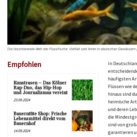
Die faszinierende Welt der Flussfische: Vielfalt und Arten in deutschen Gewässern
Empfohlen
In Deutschlan
entscheidende
häufigsten Art
Kunstrasen – Das Kölner
Flüssen wie d
Rap-Duo, das Hip-Hop
und Journalismus vereint
hinaus sind d
23.09.2024
heimische Art
und deren Leb
Bauerntüte Shop: Frische
die Mindestgr
Lebensmittel direkt vom
Bauernhof
sind von groß
14.09.2024
garantieren u