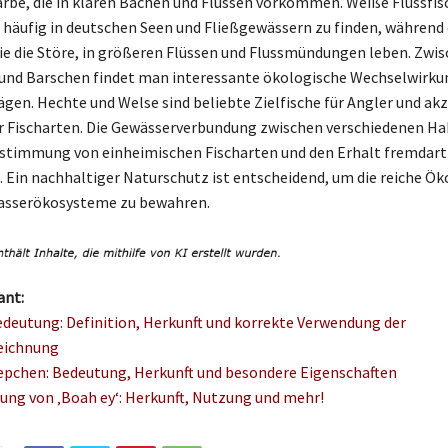
arbe, die in klaren Bächen und Flüssen vorkommen. Weiße Flussfisc
 häufig in deutschen Seen und Fließgewässern zu finden, während 
wie die Störe, in größeren Flüssen und Flussmündungen leben. Zwi
und Barschen findet man interessante ökologische Wechselwirkun
ägen. Hechte und Welse sind beliebte Zielfische für Angler und ak
der Fischarten. Die Gewässerverbundung zwischen verschiedenen H
estimmung von einheimischen Fischarten und den Erhalt fremdart
 Ein nachhaltiger Naturschutz ist entscheidend, um die reiche Ök
asserökosysteme zu bewahren.
ant:
edeutung: Definition, Herkunft und korrekte Verwendung der
eichnung
pchen: Bedeutung, Herkunft und besondere Eigenschaften
ung von ‚Boah ey‘: Herkunft, Nutzung und mehr!