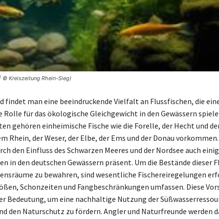
 | © Kreiszeitung Rhein-Sieg)
d findet man eine beeindruckende Vielfalt an Flussfischen, die ein
 Rolle für das ökologische Gleichgewicht in den Gewässern spiele
en gehören einheimische Fische wie die Forelle, der Hecht und der 
em Rhein, der Weser, der Elbe, der Ems und der Donau vorkommen.
urch den Einfluss des Schwarzen Meeres und der Nordsee auch einig
en in den deutschen Gewässern präsent. Um die Bestände dieser F
ensräume zu bewahren, sind wesentliche Fischereiregelungen erfo
ößen, Schonzeiten und Fangbeschränkungen umfassen. Diese Vors
er Bedeutung, um eine nachhaltige Nutzung der Süßwasserressou
nd den Naturschutz zu fördern. Angler und Naturfreunde werden 