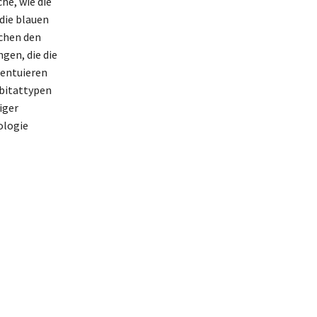
he, wie die
die blauen
schen den
gen, die die
zentuieren
abitattypen
iger
ologie