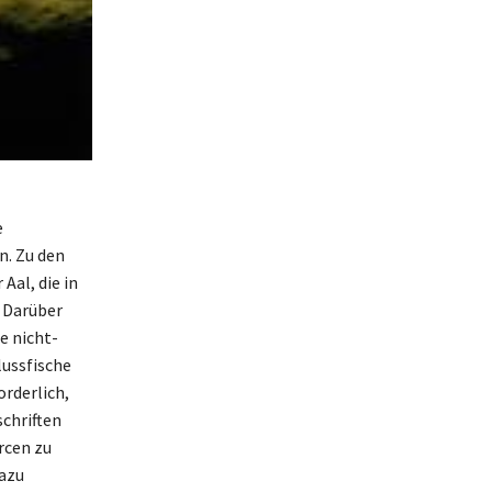
e
n. Zu den
Aal, die in
 Darüber
e nicht-
lussfische
rderlich,
chriften
rcen zu
dazu