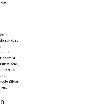
 die
ie in
den sind. Zu
in
 jedoch
 bedroht.
Flussfische,
ahren, ist
er zu
volle Bilder
rfen.
rn