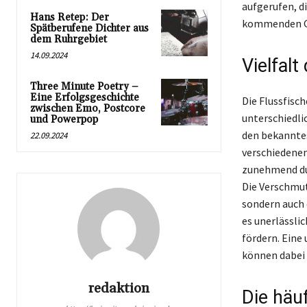
aufgerufen, di
Hans Retep: Der
kommenden Ge
Spätberufene Dichter aus
dem Ruhrgebiet
14.09.2024
Vielfalt
Three Minute Poetry –
Eine Erfolgsgeschichte
Die Flussfisch
zwischen Emo, Postcore
unterschiedli
und Powerpop
den bekanntest
22.09.2024
verschiedenen
zunehmend du
Die Verschmut
sondern auch d
es unerlässli
fördern. Eine
können dabei 
redaktion
Die häu