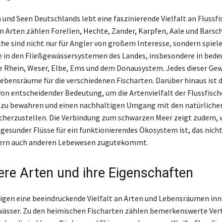
 und Seen Deutschlands lebt eine faszinierende Vielfalt an Flussfi
n Arten zählen Forellen, Hechte, Zander, Karpfen, Aale und Barsch
he sind nicht nur für Angler von großem Interesse, sondern spiel
e in den Fließgewässersystemen des Landes, insbesondere in bed
 Rhein, Weser, Elbe, Ems und dem Donausystem. Jedes dieser Gew
Lebensräume für die verschiedenen Fischarten. Darüber hinaus ist 
on entscheidender Bedeutung, um die Artenvielfalt der Flussfisch
zu bewahren und einen nachhaltigen Umgang mit den natürliche
cherzustellen. Die Verbindung zum schwarzen Meer zeigt zudem, 
 gesunder Flüsse für ein funktionierendes Ökosystem ist, das nicht
dern auch anderen Lebewesen zugutekommt.
re Arten und ihre Eigenschaften
eigen eine beeindruckende Vielfalt an Arten und Lebensräumen in
ässer. Zu den heimischen Fischarten zählen bemerkenswerte Vert