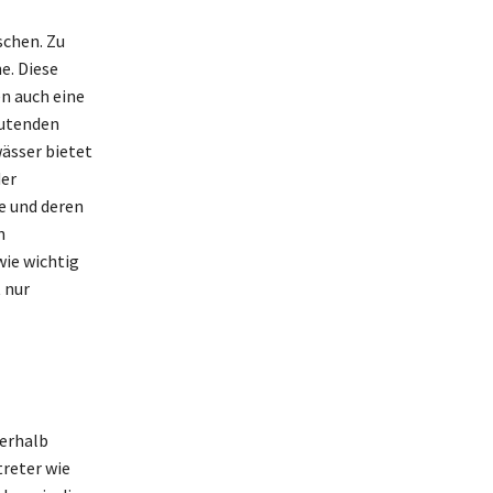
schen. Zu
e. Diese
en auch eine
eutenden
ässer bietet
der
e und deren
n
wie wichtig
 nur
nerhalb
reter wie