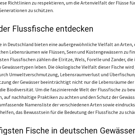
ese Richtlinien zu respektieren, um die Artenvielfalt der Flüsse für
nerationen zu schützen.
 der Flussfische entdecken
e in Deutschland bieten eine außergewöhnliche Vielfalt an Arten, d
chen Lebensräumen wie Flüssen, Seen und Küstengewässern zu fin
en Flussfischen zählen die Elritze, Wels, Forelle und Zander, die 
 Gewässertypen leben. Die ökologische Vielfalt dieser Fische wird
rch Umweltverschmutzung, Lebensraumverlust und Überfischung
zung der Gewässer beeinträchtigt nicht nur die Lebensräume der 
ie Biodiversität. Um die faszinierende Welt der Flussfische zu bew
ch, auf nachhaltige Praktiken zu achten und den Schutz der Gewäss
 umfassende Namensliste der verschiedenen Arten sowie eindrucks
helfen, das Bewusstsein für die Bedeutung der Flussfische zu schä
figsten Fische in deutschen Gewässe