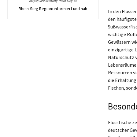
https://kreiszeitung-rhein-sieg.de
Rhein-Sieg Region: informiert und nah
In den Flüssen
den häufigste
Süßwasserfisc
wichtige Roll
Gewässern wie
einzigartige 
Naturschutz v
Lebensräume 
Ressourcen si
die Erhaltung
Fischen, son
Besonde
Flussfische z
deutscher Gew