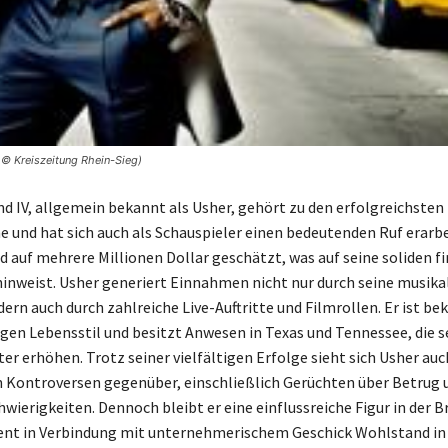
© Kreiszeitung Rhein-Sieg)
 IV, allgemein bekannt als Usher, gehört zu den erfolgreichsten
e und hat sich auch als Schauspieler einen bedeutenden Ruf erarbe
 auf mehrere Millionen Dollar geschätzt, was auf seine soliden fi
hinweist. Usher generiert Einnahmen nicht nur durch seine musika
ern auch durch zahlreiche Live-Auftritte und Filmrollen. Er ist be
ligen Lebensstil und besitzt Anwesen in Texas und Tennessee, die 
er erhöhen. Trotz seiner vielfältigen Erfolge sieht sich Usher auc
 Kontroversen gegenüber, einschließlich Gerüchten über Betrug 
hwierigkeiten. Dennoch bleibt er eine einflussreiche Figur in der 
lent in Verbindung mit unternehmerischem Geschick Wohlstand in