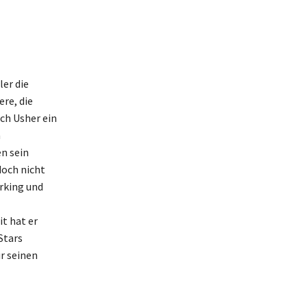
ler die
re, die
ch Usher ein
m
n sein
och nicht
rking und
it hat er
Stars
r seinen