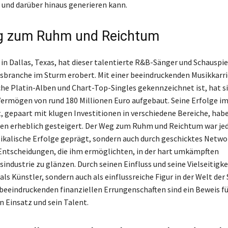
und darüber hinaus generieren kann.
g zum Ruhm und Reichtum
in Dallas, Texas, hat dieser talentierte R&B-Sänger und Schauspie
branche im Sturm erobert. Mit einer beeindruckenden Musikkarrie
che Platin-Alben und Chart-Top-Singles gekennzeichnet ist, hat si
ermögen von rund 180 Millionen Euro aufgebaut. Seine Erfolge i
, gepaart mit klugen Investitionen in verschiedene Bereiche, habe
en erheblich gesteigert. Der Weg zum Ruhm und Reichtum war jed
ikalische Erfolge geprägt, sondern auch durch geschicktes Netwo
Entscheidungen, die ihm ermöglichten, in der hart umkämpften
ndustrie zu glänzen. Durch seinen Einfluss und seine Vielseitigke
 als Künstler, sondern auch als einflussreiche Figur in der Welt der 
e beeindruckenden finanziellen Errungenschaften sind ein Beweis fü
 Einsatz und sein Talent.