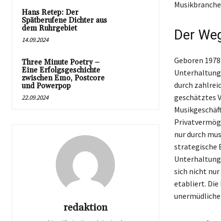
Musikbranche 
Hans Retep: Der
Spätberufene Dichter aus
dem Ruhrgebiet
Der We
14.09.2024
Geboren 1978 
Three Minute Poetry –
Eine Erfolgsgeschichte
Unterhaltungs
zwischen Emo, Postcore
durch zahlrei
und Powerpop
geschätztes V
22.09.2024
Musikgeschäft
Privatvermög
nur durch mus
strategische 
Unterhaltungsi
sich nicht nur
etabliert. Di
unermüdlichen
redaktion