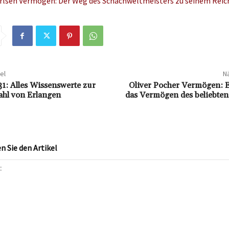
rlsen Vermögen: Der Weg des Schachweltmeisters zu seinem Rei
el
Nä
1: Alles Wissenswerte zur
Oliver Pocher Vermögen: E
hl von Erlangen
das Vermögen des beliebte
 Sie den Artikel