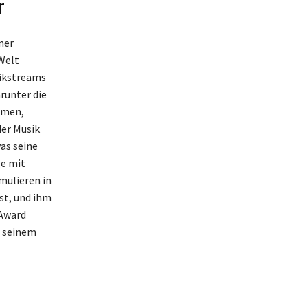
r
ner
 Welt
sikstreams
arunter die
hmen,
der Musik
as seine
e mit
mulieren in
st, und ihm
 Award
u seinem