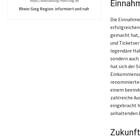
https://kreiszeitung-rhein-sieg.de
Einnahm
Rhein-Sieg Region: informiert und nah
Die Einnahmeq
erfolgreichen
gemacht hat, 
und Ticketverk
legendäre Hal
sondern auch 
hat sich der 
Einkommensqu
renommierten 
einem beeindr
zahlreiche Au
eingebracht ha
anhaltenden E
Zukunft