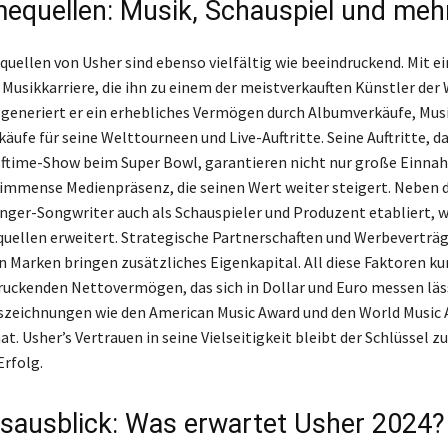
equellen: Musik, Schauspiel und meh
uellen von Usher sind ebenso vielfältig wie beeindruckend. Mit ei
 Musikkarriere, die ihn zu einem der meistverkauften Künstler der
generiert er ein erhebliches Vermögen durch Albumverkäufe, Mu
äufe für seine Welttourneen und Live-Auftritte. Seine Auftritte, d
ftime-Show beim Super Bowl, garantieren nicht nur große Einna
immense Medienpräsenz, die seinen Wert weiter steigert. Neben 
Singer-Songwriter auch als Schauspieler und Produzent etabliert, w
ellen erweitert. Strategische Partnerschaften und Werbeverträg
Marken bringen zusätzliches Eigenkapital. All diese Faktoren ku
uckenden Nettovermögen, das sich in Dollar und Euro messen läs
szeichnungen wie den American Music Award und den World Music
t. Usher’s Vertrauen in seine Vielseitigkeit bleibt der Schlüssel z
rfolg.
sausblick: Was erwartet Usher 2024?