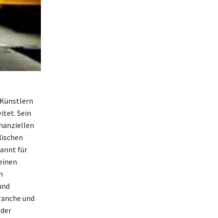
 Künstlern
itet. Sein
nanziellen
lischen
kannt für
seinen
h
und
Branche und
 der