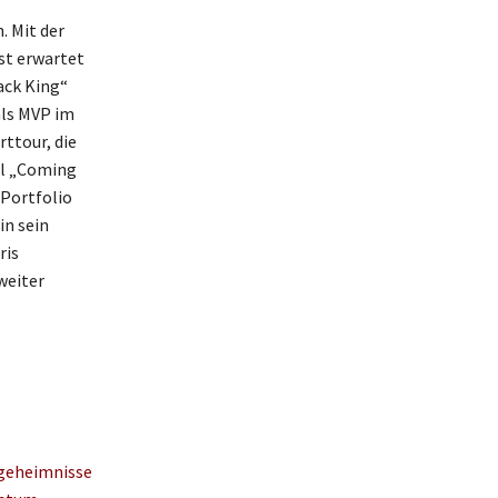
. Mit der
st erwartet
ack King“
als MVP im
ttour, die
el „Coming
 Portfolio
in sein
ris
weiter
sgeheimnisse