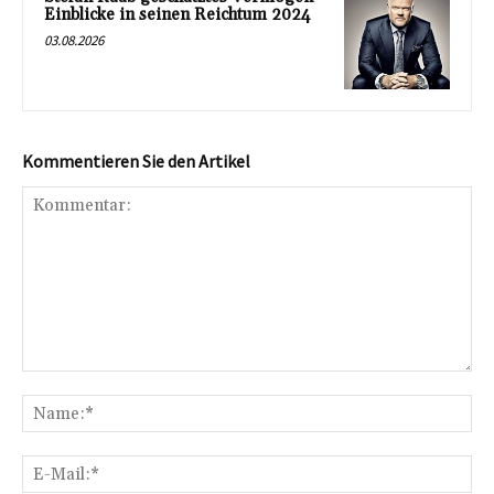
Einblicke in seinen Reichtum 2024
03.08.2026
Kommentieren Sie den Artikel
Kommentar:
Na
E-
Mai