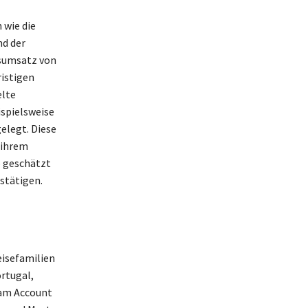
 wie die
nd der
sumsatz von
ristigen
elte
spielsweise
elegt. Diese
 ihrem
o geschätzt
estätigen.
eisefamilien
rtugal,
ram Account