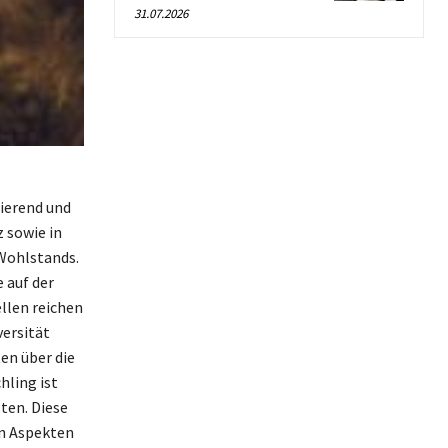
31.07.2026
ierend und
z sowie in
Wohlstands.
 auf der
llen reichen
versität
ten über die
hling ist
lten. Diese
en Aspekten