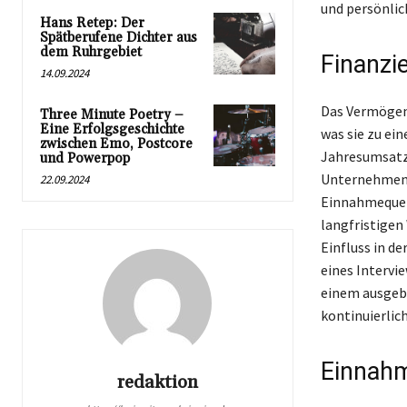
und persönlic
Hans Retep: Der
Spätberufene Dichter aus
dem Ruhrgebiet
Finanzi
14.09.2024
Das Vermögen 
Three Minute Poetry –
Eine Erfolgsgeschichte
was sie zu ei
zwischen Emo, Postcore
Jahresumsatz 
und Powerpop
Unternehmens.
22.09.2024
Einnahmequell
langfristigen
Einfluss in d
eines Intervi
einem ausgeba
kontinuierlic
Einnahm
redaktion