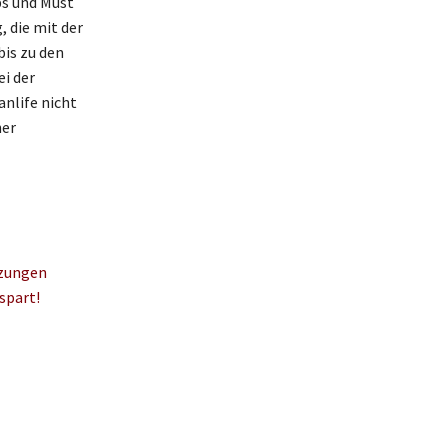
ps und Must
, die mit der
is zu den
ei der
anlife nicht
her
tzungen
spart!