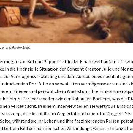
zeitung Rhein-Sieg)
rmögen von Sol und Pepper“ ist in der Finanzwelt äußerst faszin
ke in die finanzielle Situation der Content Creator Julie und Morit
en zur Vermögensverwaltung und dem Aufbau eines nachhaltigen 
indruckenden Portfolio an verwalteten Vermögenswerten sind sie
nnerem Frieden und persönlichem Wachstum. Ihre Einkommensque
 bis hin zu Partnerschaften wie der Rabauken Bäckerei, was die Di
ionen verdeutlicht. In einem Interview teilen sie wertvolle Einsich
stützung, die sie auf ihrem Weg erfahren haben. Ihr Doggen-Misc
 Seite, während sie ihr Leben und ihre faszinierenden Reisen gesta
ittelt ein Bild der harmonischen Verbindung zwischen finanziell