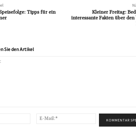
el
Nä
Speisefolge: Tipps für ein
Kleiner Freitag: Be
nner
interessante Fakten über den
 Sie den Artikel
Name:*
E-
Mail:*