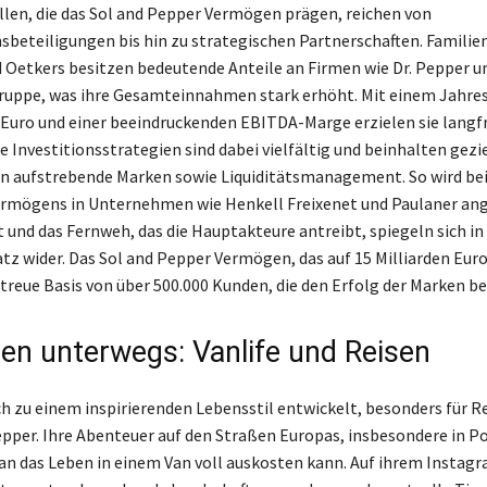
en, die das Sol and Pepper Vermögen prägen, reichen von
eteiligungen bis hin zu strategischen Partnerschaften. Familien
Oetkers besitzen bedeutende Anteile an Firmen wie Dr. Pepper u
ruppe, was ihre Gesamteinnahmen stark erhöht. Mit einem Jahre
 Euro und einer beeindruckenden EBITDA-Marge erzielen sie langf
e Investitionsstrategien sind dabei vielfältig und beinhalten gezi
n aufstrebende Marken sowie Liquiditätsmanagement. So wird bei
Vermögens in Unternehmen wie Henkell Freixenet und Paulaner ang
 und das Fernweh, das die Hauptakteure antreibt, spiegeln sich in
tz wider. Das Sol and Pepper Vermögen, das auf 15 Milliarden Eur
 treue Basis von über 500.000 Kunden, die den Erfolg der Marken b
en unterwegs: Vanlife und Reisen
ich zu einem inspirierenden Lebensstil entwickelt, besonders für R
epper. Ihre Abenteuer auf den Straßen Europas, insbesondere in Po
an das Leben in einem Van voll auskosten kann. Auf ihrem Instag