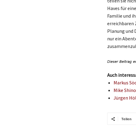
teilen sie ni
Haves für eine
Familie und i
erreichbaren Z
Planung und Du
nur ein Abent
zusammenzubri
Auch interess
Markus Söd
Mike Shino
Jürgen Höl
Teilen