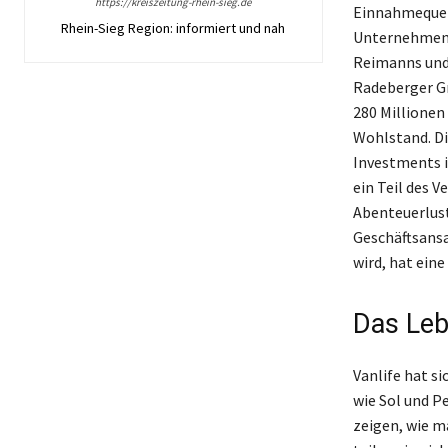
https://kreiszeitung-rhein-sieg.de
Einnahmequell
Rhein-Sieg Region: informiert und nah
Unternehmensb
Reimanns und 
Radeberger G
280 Millionen
Wohlstand. Di
Investments i
ein Teil des 
Abenteuerlust
Geschäftsansa
wird, hat eine
Das Leb
Vanlife hat s
wie Sol und P
zeigen, wie m