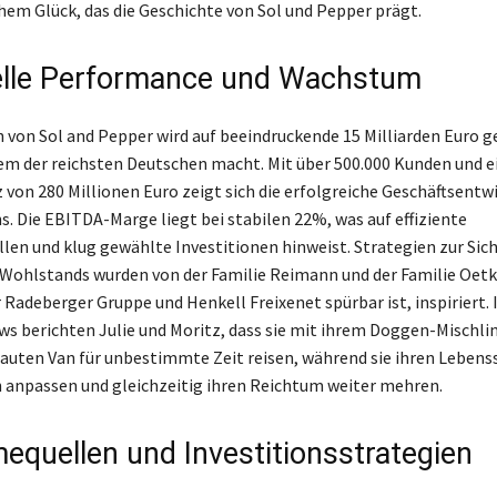
hem Glück, das die Geschichte von Sol und Pepper prägt.
elle Performance und Wachstum
von Sol and Pepper wird auf beeindruckende 15 Milliarden Euro g
nem der reichsten Deutschen macht. Mit über 500.000 Kunden und 
von 280 Millionen Euro zeigt sich die erfolgreiche Geschäftsentw
 Die EBITDA-Marge liegt bei stabilen 22%, was auf effiziente
en und klug gewählte Investitionen hinweist. Strategien zur Sic
 Wohlstands wurden von der Familie Reimann und der Familie Oetk
er Radeberger Gruppe und Henkell Freixenet spürbar ist, inspirier
ews berichten Julie und Moritz, dass sie mit ihrem Doggen-Mischli
uten Van für unbestimmte Zeit reisen, während sie ihren Lebenss
h anpassen und gleichzeitig ihren Reichtum weiter mehren.
equellen und Investitionsstrategien