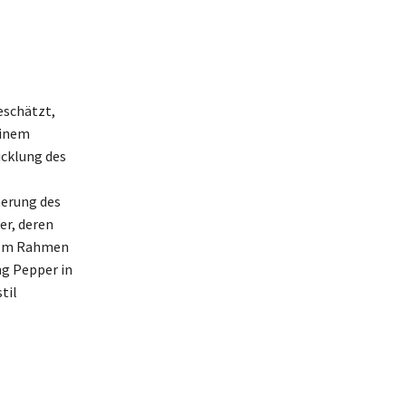
eschätzt,
einem
icklung des
herung des
er, deren
t. Im Rahmen
ng Pepper in
til