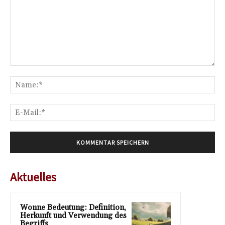
Kommentar:
Na
E-
Mai
Aktuelles
Wonne Bedeutung: Definition,
Herkunft und Verwendung des
Begriffs