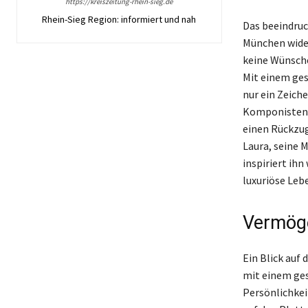
https://kreiszeitung-rhein-sieg.de
Rhein-Sieg Region: informiert und nah
Das beeindruc
München wider
keine Wünsche
Mit einem ges
nur ein Zeiche
Komponisten u
einen Rückzugs
Laura, seine 
inspiriert ih
luxuriöse Leb
Vermög
Ein Blick auf
mit einem ge
Persönlichkei