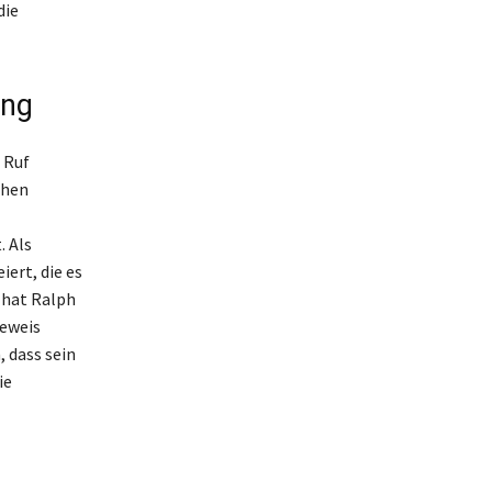
die
ang
 Ruf
chen
 Als
ert, die es
 hat Ralph
Beweis
 dass sein
ie