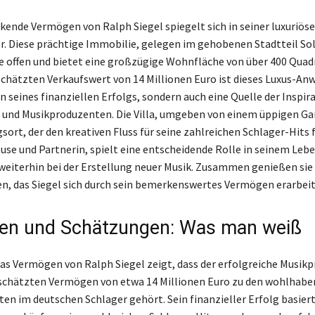
kende Vermögen von Ralph Siegel spiegelt sich in seiner luxuriösen
. Diese prächtige Immobilie, gelegen im gehobenen Stadtteil Soll
 offen und bietet eine großzügige Wohnfläche von über 400 Qua
chätzten Verkaufswert von 14 Millionen Euro ist dieses Luxus-An
n seines finanziellen Erfolgs, sondern auch eine Quelle der Inspir
nd Musikproduzenten. Die Villa, umgeben von einem üppigen Gar
ort, der den kreativen Fluss für seine zahlreichen Schlager-Hits 
Muse und Partnerin, spielt eine entscheidende Rolle in seinem Leb
n weiterhin bei der Erstellung neuer Musik. Zusammen genießen sie
en, das Siegel sich durch sein bemerkenswertes Vermögen erarbeit
en und Schätzungen: Was man weiß
 das Vermögen von Ralph Siegel zeigt, dass der erfolgreiche Musik
schätzten Vermögen von etwa 14 Millionen Euro zu den wohlhabe
ten im deutschen Schlager gehört. Sein finanzieller Erfolg basiert