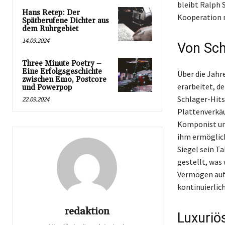
bleibt Ralph 
Hans Retep: Der
Kooperation m
Spätberufene Dichter aus
dem Ruhrgebiet
14.09.2024
Von Sch
Three Minute Poetry –
Eine Erfolgsgeschichte
Über die Jahr
zwischen Emo, Postcore
erarbeitet, d
und Powerpop
Schlager-Hits
22.09.2024
Plattenverkäu
Komponist und
ihm ermöglich
Siegel sein T
gestellt, was
Vermögen auf
kontinuierlic
redaktion
Luxuriö