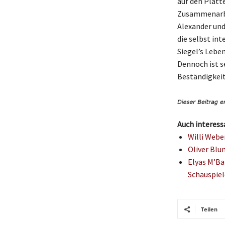
auf den Platt
Zusammenarbe
Alexander und
die selbst in
Siegel’s Leben
Dennoch ist s
Beständigkeit 
Auch interess
Willi Webe
Oliver Blu
Elyas M’Ba
Schauspiel
Teilen