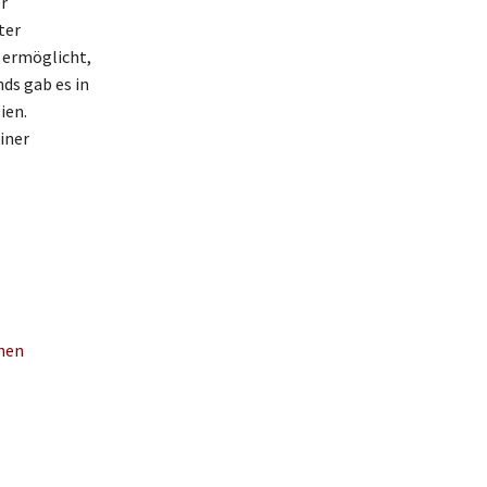
r
ter
 ermöglicht,
ds gab es in
ien.
iner
chen