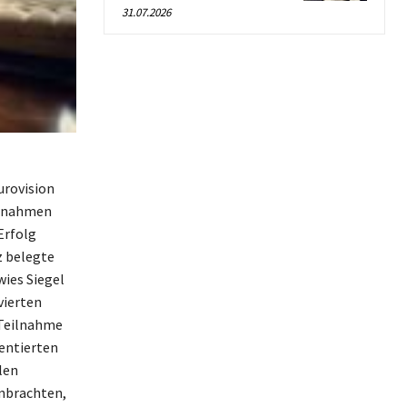
31.07.2026
Eurovision
ilnahmen
Erfolg
z belegte
ies Siegel
vierten
 Teilnahme
sentierten
len
nbrachten,