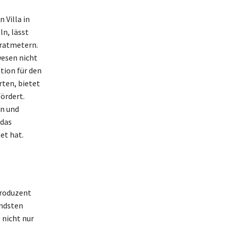
 Villa in
n, lässt
dratmetern.
wesen nicht
ation für den
ten, bietet
fördert.
en und
 das
et hat.
produzent
ndsten
 nicht nur