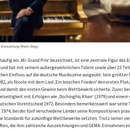
© Kreiszeitung Rhein-Sieg)
häufig als ‚Mr. Grand Prix‘ bezeichnet, ist eine zentrale Figur des 
 und hat mit seinem außergewöhnlichen Talent sowie über 23 Te
chen Einfluss auf die deutsche Musikszene ausgeübt. Sein größter 
82, als Nicole mit dem Lied ‚Ein bisschen Frieden‘ den ersten Plat
nd damit den ersten Gewinn beim Wettbewerb sicherte. Zuvor bew
ielseitigkeit mit Erfolgen wie ‚Dschinghis Khan‘ (1979) und einem 
eutschen Vorentscheid 1972. Besonders bemerkenswert war seine
 1974, bei der fünf verschiedene Länder seine Kompositionen prä
e Standards für zukünftige Wettbewerbe setzten. Trotz seiner vie
ften, die ihm zahlreiche Auszeichnungen und GEMA-Einnahmen ei