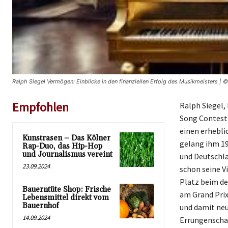
Ralph Siegel Vermögen: Einblicke in den finanziellen Erfolg des Musikmeisters | 
Empfohlen
Ralph Siegel, 
Song Contest
einen erhebli
Kunstrasen – Das Kölner
gelang ihm 19
Rap-Duo, das Hip-Hop
und Journalismus vereint
und Deutschla
23.09.2024
schon seine V
Platz beim d
Bauerntüte Shop: Frische
am Grand Prix
Lebensmittel direkt vom
Bauernhof
und damit neu
14.09.2024
Errungenscha