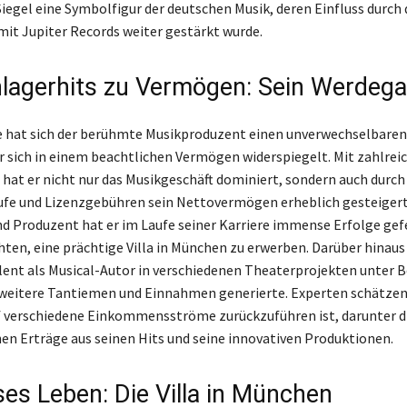
Siegel eine Symbolfigur der deutschen Musik, deren Einfluss durch 
it Jupiter Records weiter gestärkt wurde.
lagerhits zu Vermögen: Sein Werdeg
e hat sich der berühmte Musikproduzent einen unverwechselbaren
er sich in einem beachtlichen Vermögen widerspiegelt. Mit zahlrei
 hat er nicht nur das Musikgeschäft dominiert, sondern auch durch
fe und Lizenzgebühren sein Nettovermögen erheblich gesteigert.
 Produzent hat er im Laufe seiner Karriere immense Erfolge gefei
ten, eine prächtige Villa in München zu erwerben. Darüber hinaus
alent als Musical-Autor in verschiedenen Theaterprojekten unter 
 weitere Tantiemen und Einnahmen generierte. Experten schätzen,
 verschiedene Einkommensströme zurückzuführen ist, darunter d
hen Erträge aus seinen Hits und seine innovativen Produktionen.
ses Leben: Die Villa in München