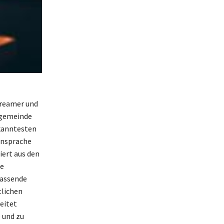
treamer und
ngemeinde
ekanntesten
Ansprache
iert aus den
re
fassende
tlichen
eitet
 und zu