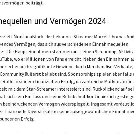
tvermögen beiträgt.
mequellen und Vermögen 2024
erzielt MontanaBlack, der bekannte Streamer Marcel Thomas Andr
kendes Vermögen, das sich aus verschiedenen Einnahmequellen
t. Die Haupteinnahmen stammen aus seinen Streaming-Aktivitä
uTube, wo er Millionen von Fans erreicht. Neben den Einnahmen a
eriert er auch signifikante Gewinne durch Merchandise-Verkäufe, 
 Community äußerst beliebt sind. Sponsorships spielen ebenfalls 
 Rolle in seinem finanziellen Erfolg, da zahlreiche Marken an ein
t mit dem Star-Streamer interessiert sind. Rückblickend auf se
at sich sein Einfluss und seine Beliebtheit kontinuierlich gesteige
m beeindruckenden Vermögen widerspiegelt. Insgesamt verdeutli
 finanzielle Diversifikation seine außergewöhnlichen Einnahme
bundenen Erfolg.