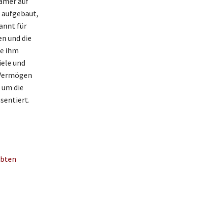
eamer auf
 aufgebaut,
annt für
en und die
ie ihm
iele und
s Vermögen
 um die
sentiert.
ebten