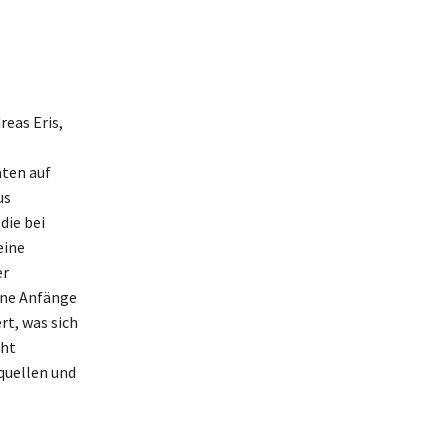
eas Eris,
ten auf
us
die bei
eine
er
ine Anfänge
rt, was sich
cht
quellen und