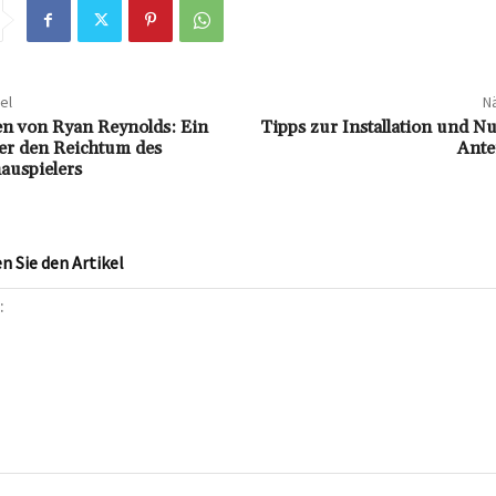
el
Nä
n von Ryan Reynolds: Ein
Tipps zur Installation und N
er den Reichtum des
Ante
hauspielers
 Sie den Artikel