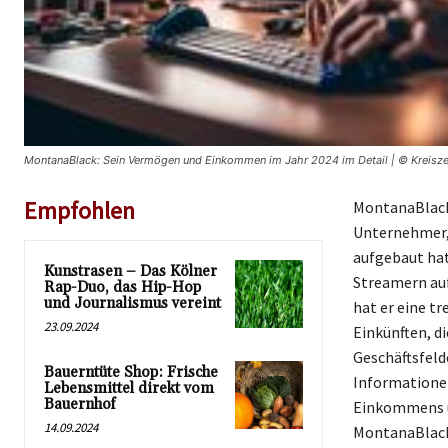
MontanaBlack: Sein Vermögen und Einkommen im Jahr 2024 im Detail | © Kreisze
Empfohlen
MontanaBlack,
Unternehmer, 
aufgebaut hat
Kunstrasen – Das Kölner
Streamern auf
Rap-Duo, das Hip-Hop
und Journalismus vereint
hat er eine t
23.09.2024
Einkünften, d
Geschäftsfeld
Bauerntüte Shop: Frische
Informationen
Lebensmittel direkt vom
Bauernhof
Einkommens un
14.09.2024
MontanaBlack 