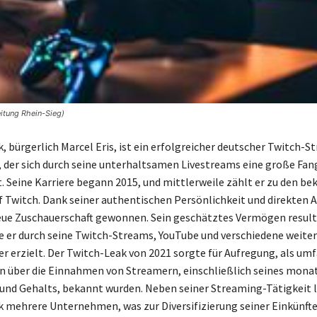
itung Rhein-Sieg)
 bürgerlich Marcel Eris, ist ein erfolgreicher deutscher Twitch-S
der sich durch seine unterhaltsamen Livestreams eine große Fa
. Seine Karriere begann 2015, und mittlerweile zählt er zu den b
 Twitch. Dank seiner authentischen Persönlichkeit und direkten 
reue Zuschauerschaft gewonnen. Sein geschätztes Vermögen result
ie er durch seine Twitch-Streams, YouTube und verschiedene weite
er erzielt. Der Twitch-Leak von 2021 sorgte für Aufregung, als um
 über die Einnahmen von Streamern, einschließlich seines mona
d Gehalts, bekannt wurden. Neben seiner Streaming-Tätigkeit l
mehrere Unternehmen, was zur Diversifizierung seiner Einkünfte