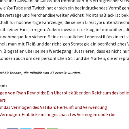
in seiner Auswahl an Autos und Immobilien. Als erfolgreicher Str
ie YouTube und Twitch hat er sich ein beeindruckendes Vermögen
beverträge und Merchandise weiter wächst. MontanaBlack ist bek
chaft für hochwertige Fahrzeuge, die seinen Lifestyle unterstreich
t seiner Fans erregen. Zudem investiert er klug in Immobilien, d
innahmequellen sichern. Sein erstaunlicher Lebensstil fasziniert v
hnell man mit Fleiß und der richtigen Strategie ein beträchtliche
. Biografien über seinen Werdegang illustrieren, dass es nicht nur
sondern auch um den persönlichen Stil und die Marken, die er reprä
ant:
en von Ryan Reynolds: Ein Überblick über den Reichtum des beli
ers
auf das Vermögen des Vatikan: Herkunft und Verwendung
Vermögen: Einblicke in ihr geschätztes Vermögen und Erbe