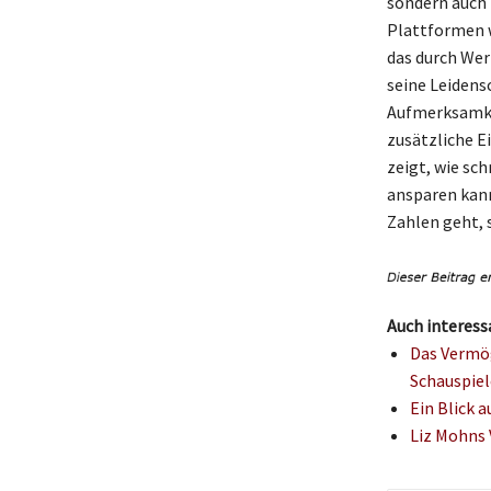
sondern auch 
Plattformen w
das durch Wer
seine Leidens
Aufmerksamkei
zusätzliche E
zeigt, wie sc
ansparen kann
Zahlen geht, 
Auch interess
Das Vermög
Schauspiel
Ein Blick 
Liz Mohns 