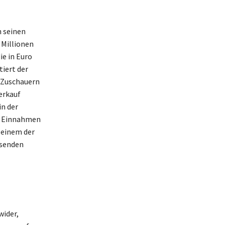
n seinen
Millionen
ie in Euro
iert der
 Zuschauern
erkauf
in der
e Einnahmen
 einem der
hsenden
wider,