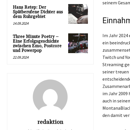
seinem Gesam
Hans Retep: Der
Spätberufene Dichter aus
dem Ruhrgebiet
Einnah
14.09.2024
Im Jahr 2024 
Three Minute Poetry –
Eine Erfolgsgeschichte
ein beeindruc
zwischen Emo, Postcore
zusammensetz
und Powerpop
Twitch und Yo
22.09.2024
Streaming gen
seiner treuen
entscheidende
Zusammenarbei
im Jahr 2009 h
auch in seine
MontanaBlacks
den damit ver
redaktion