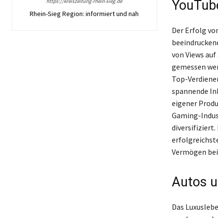
https://kreiszeitung-rhein-sieg.de
YouTube
Rhein-Sieg Region: informiert und nah
Der Erfolg vo
beeindrucken
von Views auf
gemessen wer
Top-Verdiener
spannende Inh
eigener Produ
Gaming-Indus
diversifizier
erfolgreichst
Vermögen bei
Autos u
Das Luxuslebe