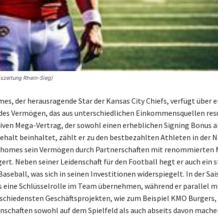
iszeitung Rhein-Sieg)
es, der herausragende Star der Kansas City Chiefs, verfügt über e
es Vermögen, das aus unterschiedlichen Einkommensquellen resul
iven Mega-Vertrag, der sowohl einen erheblichen Signing Bonus al
halt beinhaltet, zählt er zu den bestbezahlten Athleten in der N
ahomes sein Vermögen durch Partnerschaften mit renommierten
ert. Neben seiner Leidenschaft für den Football hegt er auch ein 
Baseball, was sich in seinen Investitionen widerspiegelt. In der Sa
eine Schlüsselrolle im Team übernehmen, während er parallel mi
rschiedensten Geschäftsprojekten, wie zum Beispiel KMO Burgers, 
nschaften sowohl auf dem Spielfeld als auch abseits davon mache