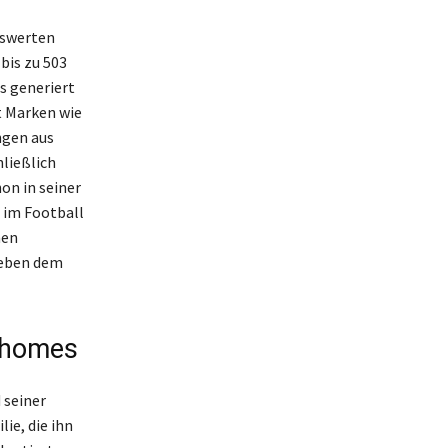
nswerten
bis zu 503
s generiert
 Marken wie
ngen aus
hließlich
on in seiner
 im Football
men
neben dem
Mahomes
 seiner
ie, die ihn