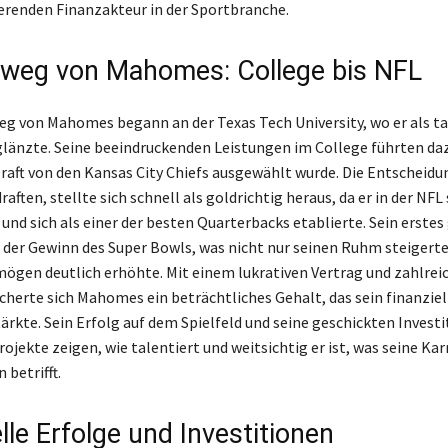
erenden Finanzakteur in der Sportbranche.
eweg von Mahomes: College bis NFL
eg von Mahomes begann an der Texas Tech University, wo er als ta
länzte. Seine beeindruckenden Leistungen im College führten daz
raft von den Kansas City Chiefs ausgewählt wurde. Die Entscheidu
ften, stellte sich schnell als goldrichtig heraus, da er in der NFL 
und sich als einer der besten Quarterbacks etablierte. Sein erste
 der Gewinn des Super Bowls, was nicht nur seinen Ruhm steigert
mögen deutlich erhöhte. Mit einem lukrativen Vertrag und zahlrei
cherte sich Mahomes ein beträchtliches Gehalt, das sein finanziel
rkte. Sein Erfolg auf dem Spielfeld und seine geschickten Investi
ojekte zeigen, wie talentiert und weitsichtig er ist, was seine Kar
betrifft.
lle Erfolge und Investitionen