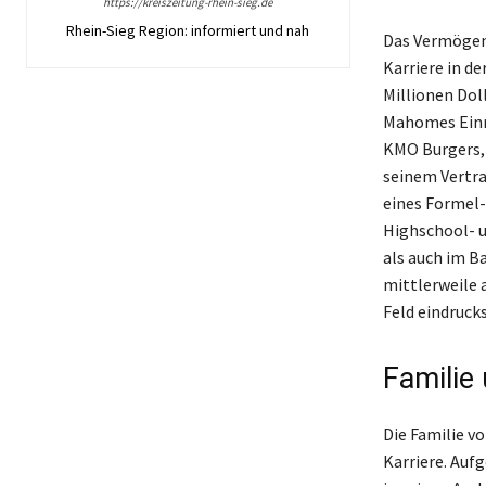
https://kreiszeitung-rhein-sieg.de
Rhein-Sieg Region: informiert und nah
Das Vermögen
Karriere in de
Millionen Doll
Mahomes Einn
KMO Burgers, 
seinem Vertrag
eines Formel-
Highschool- u
als auch im B
mittlerweile 
Feld eindruck
Familie
Die Familie v
Karriere. Auf