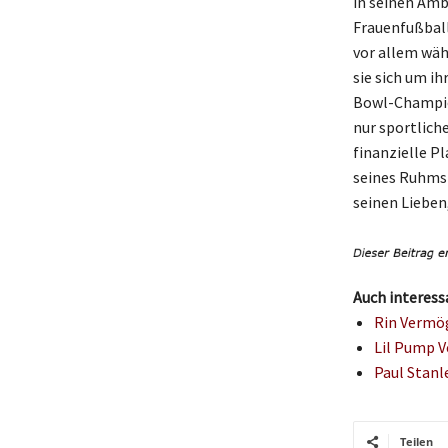
in seinen Amb
Frauenfußball
vor allem wä
sie sich um i
Bowl-Champion
nur sportlich
finanzielle P
seines Ruhms 
seinen Lieben
Auch interess
Rin Vermög
Lil Pump 
Paul Stanl
Teilen