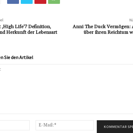
el
Nä
‚High Life‘? Definition,
Anni The Duck Vermögen: A
nd Herkunft der Lebensart
über ihren Reichtum w
 Sie den Artikel
Name:*
E-
Mail:*