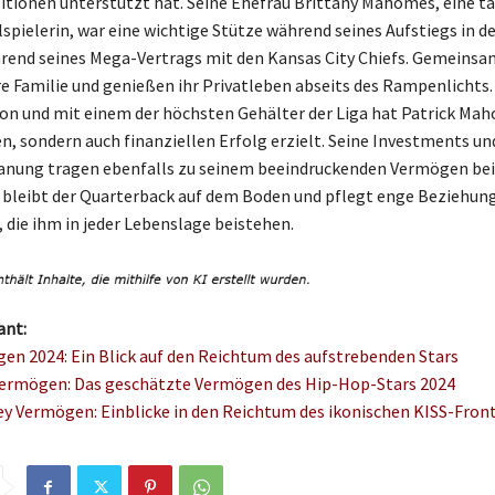
itionen unterstützt hat. Seine Ehefrau Brittany Mahomes, eine ta
spielerin, war eine wichtige Stütze während seines Aufstiegs in d
hrend seines Mega-Vertrags mit den Kansas City Chiefs. Gemein
hre Familie und genießen ihr Privatleben abseits des Rampenlichts.
 und mit einem der höchsten Gehälter der Liga hat Patrick Mah
en, sondern auch finanziellen Erfolg erzielt. Seine Investments un
lanung tragen ebenfalls zu seinem beeindruckenden Vermögen bei
bleibt der Quarterback auf dem Boden und pflegt enge Beziehun
, die ihm in jeder Lebenslage beistehen.
ant:
en 2024: Ein Blick auf den Reichtum des aufstrebenden Stars
Vermögen: Das geschätzte Vermögen des Hip-Hop-Stars 2024
ey Vermögen: Einblicke in den Reichtum des ikonischen KISS-Fro