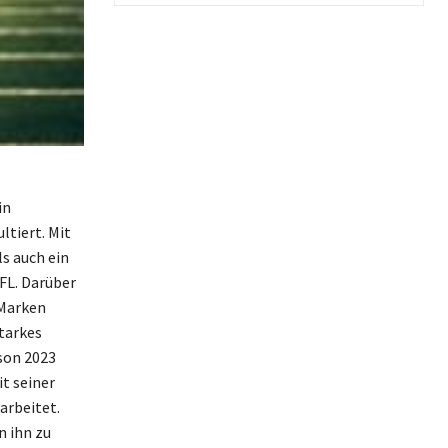
in
tiert. Mit
s auch ein
FL. Darüber
 Marken
starkes
ison 2023
t seiner
arbeitet.
n ihn zu