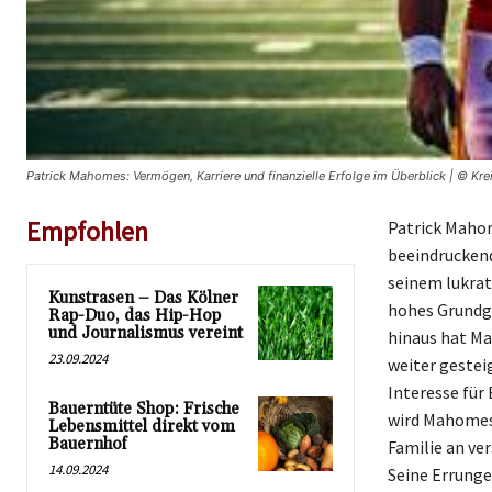
Patrick Mahomes: Vermögen, Karriere und finanzielle Erfolge im Überblick | © Kre
Empfohlen
Patrick Mahom
beeindruckend
seinem lukrat
Kunstrasen – Das Kölner
hohes Grundge
Rap-Duo, das Hip-Hop
und Journalismus vereint
hinaus hat M
23.09.2024
weiter gesteig
Interesse für 
Bauerntüte Shop: Frische
wird Mahomes 
Lebensmittel direkt vom
Bauernhof
Familie an ve
14.09.2024
Seine Errunge