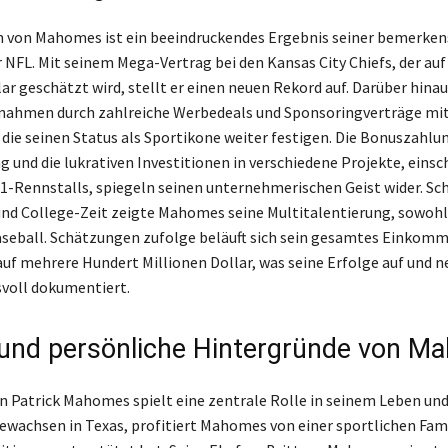
 von Mahomes ist ein beeindruckendes Ergebnis seiner bemerke
r NFL. Mit seinem Mega-Vertrag bei den Kansas City Chiefs, der auf 
ar geschätzt wird, stellt er einen neuen Rekord auf. Darüber hinau
ahmen durch zahlreiche Werbedeals und Sponsoringverträge mit
die seinen Status als Sportikone weiter festigen. Die Bonuszahlu
 und die lukrativen Investitionen in verschiedene Projekte, einsc
1-Rennstalls, spiegeln seinen unternehmerischen Geist wider. Sch
nd College-Zeit zeigte Mahomes seine Multitalentierung, sowohl
aseball. Schätzungen zufolge beläuft sich sein gesamtes Einkom
auf mehrere Hundert Millionen Dollar, was seine Erfolge auf und 
svoll dokumentiert.
 und persönliche Hintergründe von 
on Patrick Mahomes spielt eine zentrale Rolle in seinem Leben und
gewachsen in Texas, profitiert Mahomes von einer sportlichen Famil