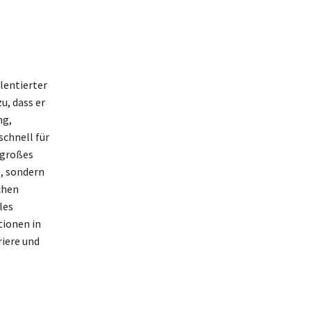
lentierter
u, dass er
ng,
schnell für
s großes
e, sondern
chen
les
tionen in
riere und