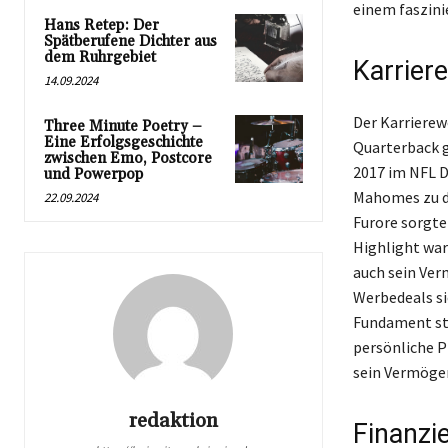
einem faszini
Hans Retep: Der
Spätberufene Dichter aus
dem Ruhrgebiet
Karrier
14.09.2024
Der Karrierew
Three Minute Poetry –
Eine Erfolgsgeschichte
Quarterback g
zwischen Emo, Postcore
2017 im NFL D
und Powerpop
Mahomes zu dra
22.09.2024
Furore sorgte 
Highlight war
auch sein Ver
Werbedeals si
Fundament stä
persönliche Pr
sein Vermögen 
redaktion
Finanzie