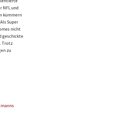
lentierte
er NFL und
sam kümmern
 Als Super
omes nicht
d geschickte
. Trotz
gen zu
ntmanns