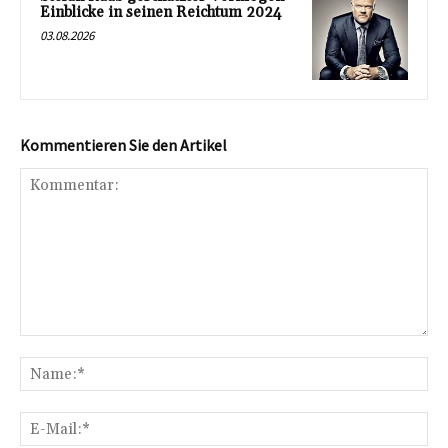
Einblicke in seinen Reichtum 2024
03.08.2026
Kommentieren Sie den Artikel
Kommentar:
Na
E-
Mai