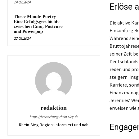
14.09.2024
Erlöse a
Three Minute Poetry –
Eine Erfolgsgeschichte
Die aktive Ka
zwischen Emo, Postcore
Einkünfte ge
und Powerpop
Während seine
22.09.2024
Bruttojahrese
seiner Zeit b
Deutschlands 
reden und pro
steigern. Ins
Karriere, son
Finanzmanagem
Jeremies’ Wei
redaktion
erweisen wie 
https://kreiszeitung-rhein-sieg.de
Rhein-Sieg Region: informiert und nah
Engagem