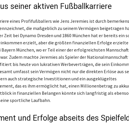
us seiner aktiven Fußballkarriere
rriere eines Profifußballers wie Jens Jeremies ist durch bemerken
kennzeichnet, die maßgeblich zu seinem Vermögen beigetragen h
r Zeit bei Dynamo Dresden und 1860 München hat er bereits ein s
inkommen erzielt, aber die größten finanziellen Erfolge erzielte
ei Bayern München, wo er Teil einer der erfolgreichsten Mannschaf
war. Zudem machte Jeremies als Spieler der Nationalmannschaft 
fitiert bis heute von lukrativen Werbeverträgen, die sein Einkom
gesamt umfasst sein Vermögen nicht nur die direkten Erlöse aus se
dern auch strategische Investitionen und ein ausgeklügeltes
ent, das es ihm ermöglicht hat, einen Millionenbetrag zu akku
tblick in finanziellen Belangen könnte sich langfristig als ebenso
seine sportliche Laufbahn.
ent und Erfolge abseits des Spielfel