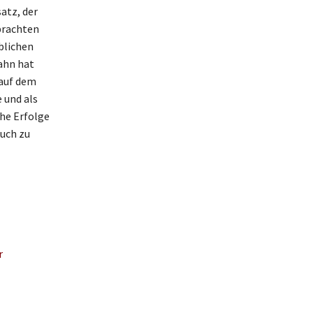
atz, der
brachten
eblichen
ahn hat
 auf dem
e und als
che Erfolge
auch zu
r