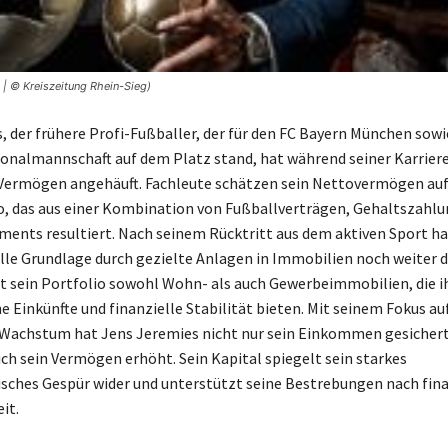
 | © Kreiszeitung Rhein-Sieg)
, der frühere Profi-Fußballer, der für den FC Bayern München sowi
onalmannschaft auf dem Platz stand, hat während seiner Karriere
 Vermögen angehäuft. Fachleute schätzen sein Nettovermögen au
o, das aus einer Kombination von Fußballverträgen, Gehaltszahl
ments resultiert. Nach seinem Rücktritt aus dem aktiven Sport h
lle Grundlage durch gezielte Anlagen in Immobilien noch weiter di
 sein Portfolio sowohl Wohn- als auch Gewerbeimmobilien, die 
e Einkünfte und finanzielle Stabilität bieten. Mit seinem Fokus au
Wachstum hat Jens Jeremies nicht nur sein Einkommen gesichert
ich sein Vermögen erhöht. Sein Kapital spiegelt sein starkes
ches Gespür wider und unterstützt seine Bestrebungen nach fina
it.