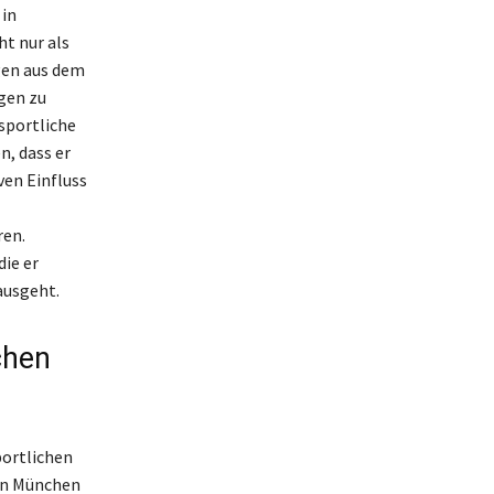
 in
ht nur als
gen aus dem
gen zu
 sportliche
, dass er
ven Einfluss
ren.
die er
ausgeht.
chen
portlichen
ern München