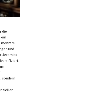
e die
 ein
f mehrere
ungen und
at Jeremies
versifiziert.
ihm
f
, sondern
nzieller