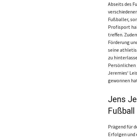
Abseits des F
verschiedenen
Fußballer, so
Profisport ha
treffen. Zudem
Förderung und
seine athleti
zu hinterlasse
Persönlichen 
Jeremies‘ Leis
gewonnen hat,
Jens Je
Fußball
Prägend für d
Erfolgen und 