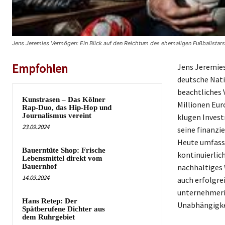
Jens Jeremies Vermögen: Ein Blick auf den Reichtum des ehemaligen Fußballstars
Empfohlen
Jens Jeremies
deutsche Nati
beachtliches
Kunstrasen – Das Kölner
Millionen Eur
Rap-Duo, das Hip-Hop und
Journalismus vereint
klugen Invest
23.09.2024
seine finanzie
Heute umfasst
Bauerntüte Shop: Frische
kontinuierlich
Lebensmittel direkt vom
Bauernhof
nachhaltiges 
14.09.2024
auch erfolgre
unternehmeris
Hans Retep: Der
Unabhängigke
Spätberufene Dichter aus
dem Ruhrgebiet