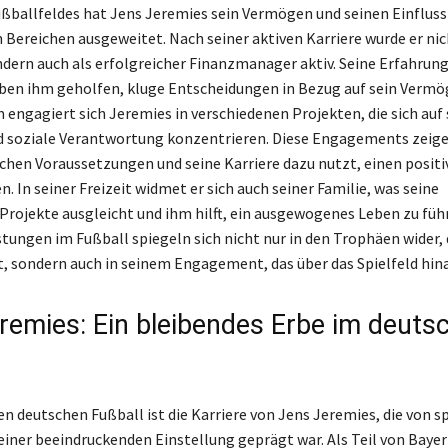
ußballfeldes hat Jens Jeremies sein Vermögen und seinen Einfluss
 Bereichen ausgeweitet. Nach seiner aktiven Karriere wurde er nic
ndern auch als erfolgreicher Finanzmanager aktiv. Seine Erfahrun
ben ihm geholfen, kluge Entscheidungen in Bezug auf sein Vermö
 engagiert sich Jeremies in verschiedenen Projekten, die sich auf
 soziale Verantwortung konzentrieren. Diese Engagements zeigen
schen Voraussetzungen und seine Karriere dazu nutzt, einen positi
n. In seiner Freizeit widmet er sich auch seiner Familie, was seine
Projekte ausgleicht und ihm hilft, ein ausgewogenes Leben zu füh
tungen im Fußball spiegeln sich nicht nur in den Trophäen wider, 
 sondern auch in seinem Engagement, das über das Spielfeld hin
remies: Ein bleibendes Erbe im deuts
en deutschen Fußball ist die Karriere von Jens Jeremies, die von s
einer beeindruckenden Einstellung geprägt war. Als Teil von Bay