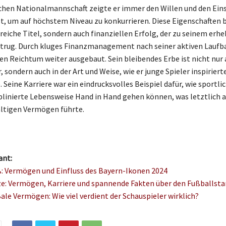
chen Nationalmannschaft zeigte er immer den Willen und den Eins
ist, um auf höchstem Niveau zu konkurrieren. Diese Eigenschaften 
reiche Titel, sondern auch finanziellen Erfolg, der zu seinem erh
trug. Durch kluges Finanzmanagement nach seiner aktiven Laufb
en Reichtum weiter ausgebaut. Sein bleibendes Erbe ist nicht nur
, sondern auch in der Art und Weise, wie er junge Spieler inspiriert
. Seine Karriere war ein eindrucksvolles Beispiel dafür, wie sportli
iplinierte Lebensweise Hand in Hand gehen können, was letztlich 
ltigen Vermögen führte.
ant:
: Vermögen und Einfluss des Bayern-Ikonen 2024
e: Vermögen, Karriere und spannende Fakten über den Fußballsta
Bale Vermögen: Wie viel verdient der Schauspieler wirklich?