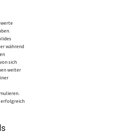
swerte
aben.
olides
 er während
ten
von sich
men weiter
iner
mulieren.
 erfolgreich
ds