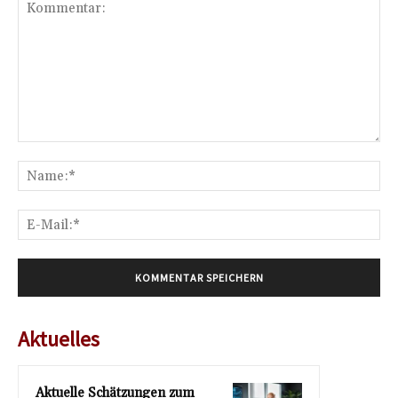
Kommentar:
Na
E-
Mai
Aktuelles
Aktuelle Schätzungen zum