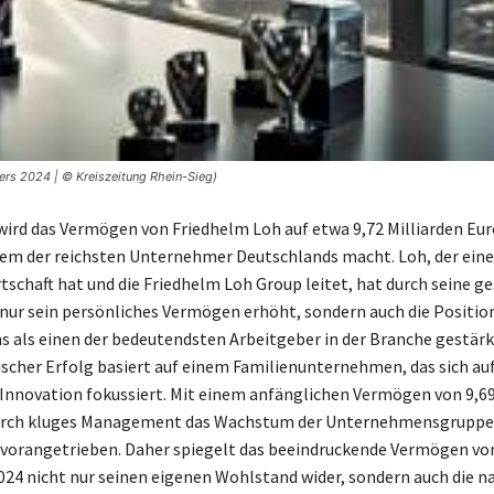
ers 2024 | © Kreiszeitung Rhein-Sieg)
wird das Vermögen von Friedhelm Loh auf etwa 9,72 Milliarden Eur
nem der reichsten Unternehmer Deutschlands macht. Loh, der ein
tschaft hat und die Friedhelm Loh Group leitet, hat durch seine g
 nur sein persönliches Vermögen erhöht, sondern auch die Positio
als einen der bedeutendsten Arbeitgeber in der Branche gestärkt
cher Erfolg basiert auf einem Familienunternehmen, das sich auf 
Innovation fokussiert. Mit einem anfänglichen Vermögen von 9,69
durch kluges Management das Wachstum der Unternehmensgruppe
vorangetrieben. Daher spiegelt das beeindruckende Vermögen vo
024 nicht nur seinen eigenen Wohlstand wider, sondern auch die n