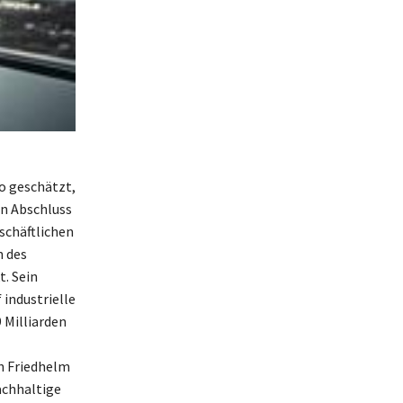
o geschätzt,
en Abschluss
eschäftlichen
n des
. Sein
industrielle
 Milliarden
n Friedhelm
achhaltige