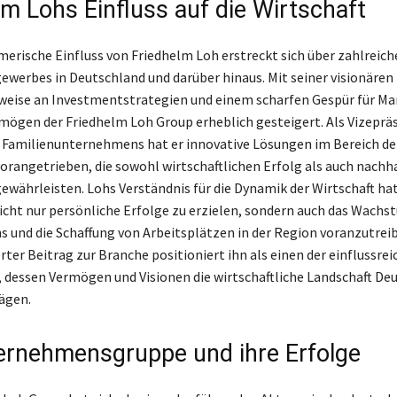
lm Lohs Einfluss auf die Wirtschaft
erische Einfluss von Friedhelm Loh erstreckt sich über zahlreic
gewerbes in Deutschland und darüber hinaus. Mit seiner visionären
eise an Investmentstrategien und einem scharfen Gespür für Ma
rmögen der Friedhelm Loh Group erheblich gesteigert. Als Vizeprä
 Familienunternehmens hat er innovative Lösungen im Bereich de
orangetrieben, die sowohl wirtschaftlichen Erfolg als auch nachh
gewährleisten. Lohs Verständnis für die Dynamik der Wirtschaft ha
icht nur persönliche Erfolge zu erzielen, sondern auch das Wachs
und die Schaffung von Arbeitsplätzen in der Region voranzutreib
er Beitrag zur Branche positioniert ihn als einen der einflussrei
dessen Vermögen und Visionen die wirtschaftliche Landschaft De
ägen.
ernehmensgruppe und ihre Erfolge