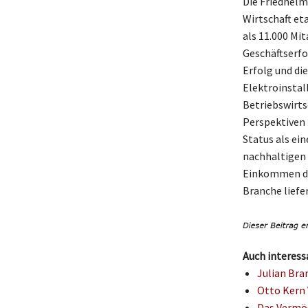
Die Friedhelm
Wirtschaft et
als 11.000 Mi
Geschäftserfo
Erfolg und di
Elektroinstal
Betriebswirts
Perspektiven 
Status als ein
nachhaltigen 
Einkommen de
Branche liefer
Auch interess
Julian Bra
Otto Kern 
Das Vermög