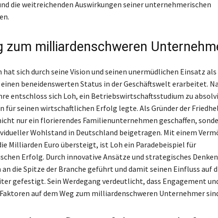
und die weitreichenden Auswirkungen seiner unternehmerischen
en.
 zum milliardenschweren Unternehm
 hat sich durch seine Vision und seinen unermüdlichen Einsatz als
inen beneidenswerten Status in der Geschäftswelt erarbeitet. Na
hre entschloss sich Loh, ein Betriebswirtschaftsstudium zu absolv
n für seinen wirtschaftlichen Erfolg legte. Als Gründer der Friedh
nicht nur ein florierendes Familienunternehmen geschaffen, sonde
ividueller Wohlstand in Deutschland beigetragen. Mit einem Verm
ie Milliarden Euro übersteigt, ist Loh ein Paradebeispiel für
chen Erfolg. Durch innovative Ansätze und strategisches Denken 
n die Spitze der Branche geführt und damit seinen Einfluss auf d
iter gefestigt. Sein Werdegang verdeutlicht, dass Engagement un
 Faktoren auf dem Weg zum milliardenschweren Unternehmer sind