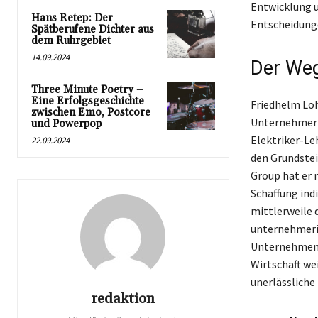
Entwicklung 
Hans Retep: Der
Entscheidung
Spätberufene Dichter aus
dem Ruhrgebiet
14.09.2024
Der Weg
Three Minute Poetry –
Eine Erfolgsgeschichte
Friedhelm Loh
zwischen Emo, Postcore
Unternehmer e
und Powerpop
Elektriker-Le
22.09.2024
den Grundstei
Group hat er 
Schaffung ind
mittlerweile d
unternehmeris
Unternehmen a
Wirtschaft we
unerlässliche
redaktion