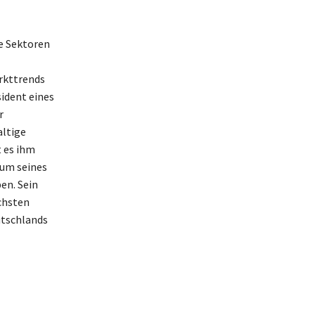
he Sektoren
rkttrends
sident eines
r
altige
t es ihm
tum seines
en. Sein
chsten
utschlands