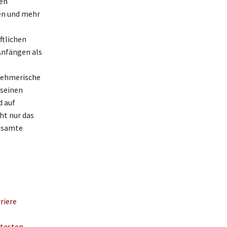
hen
ten und mehr
ftlichen
Anfängen als
rnehmerische
 seinen
d auf
ht nur das
gesamte
riere
ntesten