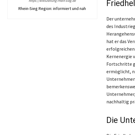
https://kreiszeitung-rhein-sieg.de
Friedhe
Rhein-Sieg Region: informiert und nah
Der unternehm
des Industrie
Herangehensw
hat er das Ve
erfolgreichen
Kernenergie v
Fortschritte 
ermöglicht, n
Unternehmens 
bemerkenswert
Unternehmer, 
nachhaltig pr
Die Unt