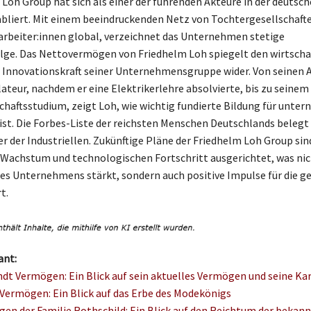
 Loh Group hat sich als einer der führenden Akteure in der deutsc
abliert. Mit einem beeindruckenden Netz von Tochtergesellschaf
tarbeiter:innen global, verzeichnet das Unternehmen stetige
lge. Das Nettovermögen von Friedhelm Loh spiegelt den wirtscha
e Innovationskraft seiner Unternehmensgruppe wider. Von seinen 
lateur, nachdem er eine Elektrikerlehre absolvierte, bis zu seinem
chaftsstudium, zeigt Loh, wie wichtig fundierte Bildung für unte
ist. Die Forbes-Liste der reichsten Menschen Deutschlands belegt
er der Industriellen. Zukünftige Pläne der Friedhelm Loh Group sin
Wachstum und technologischen Fortschritt ausgerichtet, was nic
s Unternehmens stärkt, sondern auch positive Impulse für die 
t.
ant:
ndt Vermögen: Ein Blick auf sein aktuelles Vermögen und seine Kar
Vermögen: Ein Blick auf das Erbe des Modekönigs
en der Familie Rothschild: Ein Blick auf den Reichtum der bekan