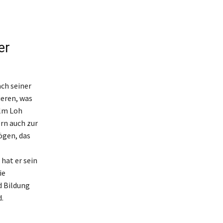
er
ch seiner
ieren, was
elm Loh
rn auch zur
ögen, das
hat er sein
ie
d Bildung
.