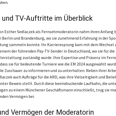
aben.
e und TV-Auftritte im Überblick
von Esther Sedlaczek als Fernsehmoderatorin nahm ihren Anfang 
n Berlin und Brandenburg, wo sie zunehmend Erfahrung in der Spo
ttung sammeln konnte. Ihr Karrieresprung kam mit dem Wechsel z
einem der führenden Pay-TV-Sender in Deutschland, wo sie für die
terstattung zuständig wurde. Ihre Expertise und Präsenz im Fern
 dass sie für bedeutende Turniere wie die EM 2024 ausgewählt wurd
ie Zuschauer zu informieren und zu unterhalten. Neben ihrer Arbei
czek auch Aufträge für die ARD, was ihre Vielseitigkeit und Belie
nter Beweis stellt. Durch diese beeindruckende Laufbahn, die un
ngen zu einem Münchener Geschäftsmann einschließt, trug sie ma
nden Vermögen bei.
und Vermögen der Moderatorin