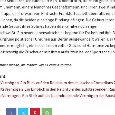
her Sedlaczek, die talentierte TV-Moderatorin, führt ein glücklich
m Ehemann, einem Münchner Geschäftsmann, und ihren zwei Kinde
 Trapp, der Torwart von Eintracht Frankfurt, spielt ebenfalls ein
m Leben, da die beiden eine enge Bindung pflegen. Die Geburt ihrer
ende Geburt ihres Sohnes haben ihre Familie noch enger
weißt. Ein neuer Lebensabschnitt begann für Esther und ihre F
ufgrund politischer Unruhen aus Berlin ausgewandert waren. De
hnen ermöglicht, ein neues Leben voller Glück und Harmonie zu be
eichzeitig die Zuschauer mit ihren Auftritten bei der Sportschau b
ant:
 Vermögen: Ein Blick auf den Reichtum des deutschen Comedians 
rti Vermögen: Ein Einblick in den Reichtum des aufstrebenden Ra
a Vermögen: Ein Blick auf das beeindruckende Vermögen des Boxs