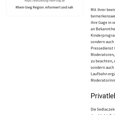
https://kreiszeitung-rhein-sieg.de
Rhein-Sieg Region: informiert und nah
Mit ihrer bee
bemerkenswer
ihre Gage in
an Bekannthe
Kinderprogram
sondern auch 
Pressedienst 
Moderatoren, 
zu beachten, 
sondern auch 
Laufbahn ergä
Moderatorinn
Privatl
Die Sedlaczek