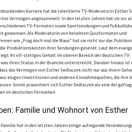
indruckenden Karriere hat die talentierte TV-Moderatorin Esther S
tes Vermögen angesammelt. In den letzten Jahren hat sie vor a
 verschiedenen TV-Formaten sowie Sportsendungen und Fußballüb
it gewonnen. Als Moderatorin von beliebten Quizformaten und
men wie „Frag doch mal die Maus“ hat sie nicht nur das Publikum
die Produktionskosten ihrer Sendungen gesenkt. Laut dem evang
liegt ihr elf-stelliges Gehalt im oberen Bereich der deutschen TV-
was ihren Status in der Branche unterstreicht. Darüber hinaus ist 
dass das Vermögen von Esther Sedlaczek nicht nur aus ihrem Geh
aus klugen Investitionen und anderen Einnahmequellen, die ihre b
nzen. Somit präsentiert sich Esther Sedlaczek als eine der gefra
en im deutschen Fernsehen.
eben: Familie und Wohnort von Esther
-Familie hat in den letzten Jahren einige aufregende Veränderun