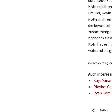
durchlebt. Est
Köln mit ihre
Freund, Kevin
Rolle in ihre
die bevorsteh
zusammengesch
nachdem sie a
Köln hat es i
während sie gl
Auch interess
Kaya Yanar
Playboi Ca
Ryan Garci
Teilen