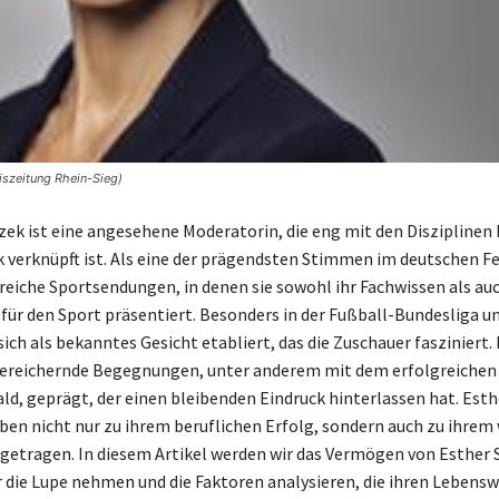
iszeitung Rhein-Sieg)
zek ist eine angesehene Moderatorin, die eng mit den Disziplinen
k verknüpft ist. Als eine der prägendsten Stimmen im deutschen 
lreiche Sportsendungen, in denen sie sowohl ihr Fachwissen als auc
für den Sport präsentiert. Besonders in der Fußball-Bundesliga u
sich als bekanntes Gesicht etabliert, das die Zuschauer fasziniert. 
bereichernde Begegnungen, unter anderem mit dem erfolgreichen 
d, geprägt, der einen bleibenden Eindruck hinterlassen hat. Est
ben nicht nur zu ihrem beruflichen Erfolg, sondern auch zu ihre
etragen. In diesem Artikel werden wir das Vermögen von Esther 
 die Lupe nehmen und die Faktoren analysieren, die ihren Lebens