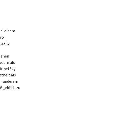
bei einem
rt-
u Sky
sehen
e, um als
t bei Sky
btheit als
ter anderem
ßgeblich zu