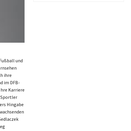
 Fußball und
Fernsehen
h ihre
nd im DFB-
Ihre Karriere
Sportler
hers Hingabe
m wachsenden
Sedlaczek
weg