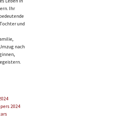
es Leben in
rn. Ihr
e bedeutende
 Tochter und
amilie,
r Umzug nach
ginnen,
egeistern.
2024
ppers 2024
tars