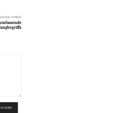
chster Artikel
 umfassende
langbegriffs