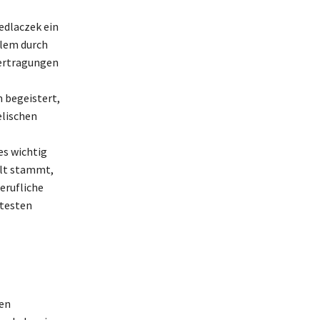
edlaczek ein
llem durch
ertragungen
 begeistert,
elischen
es wichtig
alt stammt,
erufliche
gtesten
gen