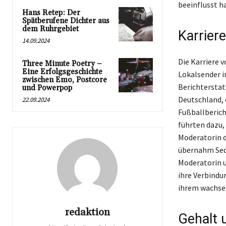
beeinflusst h
Hans Retep: Der
Spätberufene Dichter aus
dem Ruhrgebiet
Karrier
14.09.2024
Die Karriere 
Three Minute Poetry –
Eine Erfolgsgeschichte
Lokalsender i
zwischen Emo, Postcore
Berichtersta
und Powerpop
Deutschland, 
22.09.2024
Fußballberich
führten dazu,
Moderatorin d
übernahm Sedla
Moderatorin u
ihre Verbindu
ihrem wachse
redaktion
Gehalt 