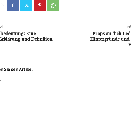
el
Nä
t bedeutung: Eine
Props an dich Bed
rklärung und Definition
Hintergründe und d
V
 Sie den Artikel