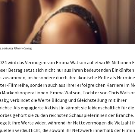
szeitung Rhein-Sieg)
2024 wird das Vermögen von Emma Watson auf etwa 65 Millionen E
eser Betrag setzt sich nicht nur aus ihren bedeutenden Einkünften 
n zusammen, insbesondere durch ihre ikonische Rolle als Hermine
ter-Filmreihe, sondern auch aus ihrer erfolgreichen Karriere im 
en Markenkooperationen. Emma Watson, Tochter von Chris Watso
esby, verbindet die Werte Bildung und Gleichstellung mit ihrer
chte. Als engagierte Aktivistin kämpft sie leidenschaftlich für die
Forbes gehört sie zu den reichsten Schauspielerinnen der Branche. 
iegelt ihre Werte wider, während ihr Nettovermögen die Vielzahl i
llen verdeutlicht, die sowohl ihr Netzwerk innerhalb der Filmin