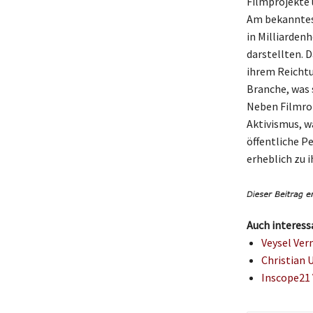
Filmprojekte 
Am bekanntest
in Milliarden
darstellten. D
ihrem Reichtu
Branche, was 
Neben Filmrol
Aktivismus, wa
öffentliche P
erheblich zu 
Auch interess
Veysel Ver
Christian 
Inscope21 