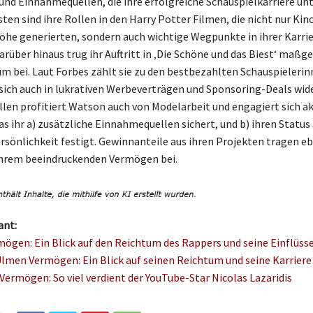
und Einnahmequellen, die ihre erfolgreiche Schauspielkarriere u
en sind ihre Rollen in den Harry Potter Filmen, die nicht nur K
höhe generierten, sondern auch wichtige Wegpunkte in ihrer Karri
arüber hinaus trug ihr Auftritt in ‚Die Schöne und das Biest‘ maßge
m bei. Laut Forbes zählt sie zu den bestbezahlten Schauspielerin
sich auch in lukrativen Werbeverträgen und Sponsoring-Deals wide
len profitiert Watson auch von Modelarbeit und engagiert sich ak
s ihr a) zusätzliche Einnahmequellen sichert, und b) ihren Status 
ersönlichkeit festigt. Gewinnanteile aus ihren Projekten tragen eb
ihrem beeindruckenden Vermögen bei.
ant:
mögen: Ein Blick auf den Reichtum des Rappers und seine Einflüss
Ulmen Vermögen: Ein Blick auf seinen Reichtum und seine Karriere
Vermögen: So viel verdient der YouTube-Star Nicolas Lazaridis