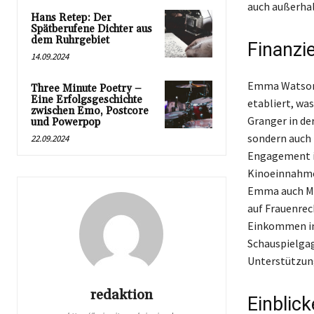
auch außerhal
Hans Retep: Der
Spätberufene Dichter aus
dem Ruhrgebiet
Finanzie
14.09.2024
Emma Watson h
Three Minute Poetry –
Eine Erfolgsgeschichte
etabliert, wa
zwischen Emo, Postcore
Granger in de
und Powerpop
sondern auch 
22.09.2024
Engagement in
Kinoeinnahmen
Emma auch Mod
auf Frauenrec
Einkommen in 
Schauspielga
Unterstützung 
redaktion
Einblic