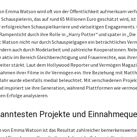
on Emma Watson wird oft von der Öffentlichkeit aufmerksam verfo
Schauspielerin, das auf rund 65 Millionen Euro geschätzt wird, ist
r erfolgreichen Schauspielkarriere und vielseitigen Engagements.
ampenlicht durch ihre Rolle in „Harry Potter“ und später in „Die
at Watson nicht nur durch Schauspielgagen ein beträchtliches Ve
ndern auch durch Modelarbeit und zahlreiche Kooperationen. Nebe
ie aktiv im Bereich Gleichberechtigung und Frauenrechte, was ihren
eiter stärkt. Laut dem Hollywood Reporter und Vermögen Magazi
ahmen ihrer Filme in ihr Vermögen ein. Ihre Beziehung mit Matt
ahr wurde ebenfalls medial beleuchtet. Mit verschiedenen Proje
nd inspiriert sie ihre Generation, während Plattformen wie vermo
len Erfolge analysieren.
kanntesten Projekte und Einnahmeque
 von Emma Watson ist das Resultat zahlreicher bemerkenswerte