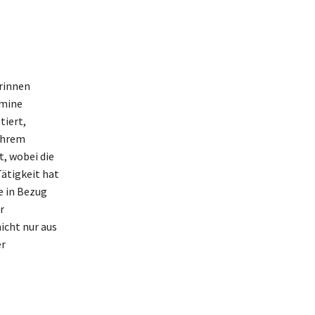
rinnen
rmine
tiert,
ihrem
t, wobei die
ätigkeit hat
e in Bezug
r
icht nur aus
er