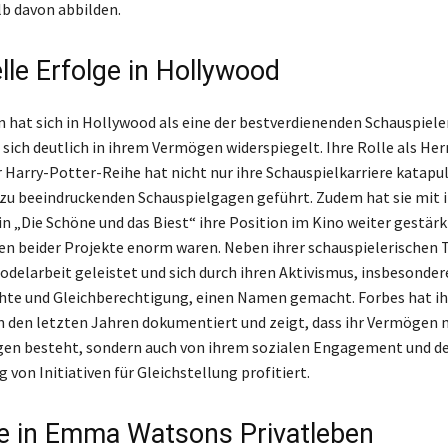
b davon abbilden.
lle Erfolge in Hollywood
at sich in Hollywood als eine der bestverdienenden Schauspiele
s sich deutlich in ihrem Vermögen widerspiegelt. Ihre Rolle als He
r Harry-Potter-Reihe hat nicht nur ihre Schauspielkarriere katapul
zu beeindruckenden Schauspielgagen geführt. Zudem hat sie mit 
 „Die Schöne und das Biest“ ihre Position im Kino weiter gestärk
 beider Projekte enorm waren. Neben ihrer schauspielerischen T
elarbeit geleistet und sich durch ihren Aktivismus, insbesonder
hte und Gleichberechtigung, einen Namen gemacht. Forbes hat ih
den letzten Jahren dokumentiert und zeigt, dass ihr Vermögen n
gen besteht, sondern auch von ihrem sozialen Engagement und d
von Initiativen für Gleichstellung profitiert.
ke in Emma Watsons Privatleben