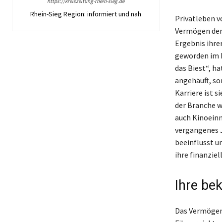
https://kreiszeitung-rhein-sieg.de
Rhein-Sieg Region: informiert und nah
Privatleben v
Vermögen der 
Ergebnis ihre
geworden im R
das Biest“, h
angehäuft, so
Karriere ist s
der Branche w
auch Kinoeinn
vergangenes J
beeinflusst u
ihre finanziel
Ihre be
Das Vermögen