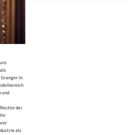
uro
als
 Granger in
Modelbereich
n und
 Rechte der
Ihr
hrer
dustrie als