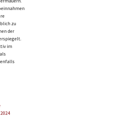
ntermauern.
inoeinnahmen
ere
blich zu
nen der
rspiegelt.
tiv im
als
enfalls
e
 2024