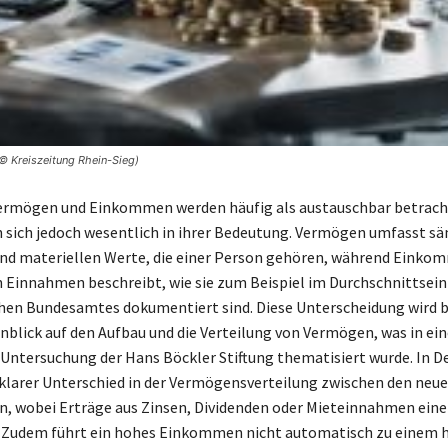
 © Kreiszeitung Rhein-Sieg)
Vermögen und Einkommen werden häufig als austauschbar betrach
 sich jedoch wesentlich in ihrer Bedeutung. Vermögen umfasst sä
und materiellen Werte, die einer Person gehören, während Einko
 Einnahmen beschreibt, wie sie zum Beispiel im Durchschnitts
chen Bundesamtes dokumentiert sind. Diese Unterscheidung wird 
inblick auf den Aufbau und die Verteilung von Vermögen, was in ein
ntersuchung der Hans Böckler Stiftung thematisiert wurde. In D
n klarer Unterschied in der Vermögensverteilung zwischen den neu
, wobei Erträge aus Zinsen, Dividenden oder Mieteinnahmen eine
n. Zudem führt ein hohes Einkommen nicht automatisch zu einem 