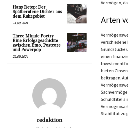
Vermögen, da 
Hans Retep: Der
Spätberufene Dichter aus
dem Ruhrgebiet
Arten v
14.09.2024
Vermögenswert
Three Minute Poetry –
Eine Erfolgsgeschichte
verschiedene 
zwischen Emo, Postcore
Grundstücke 
und Powerpop
einen finanzi
22.09.2024
Investmentfon
bieten Zinsen
beitragen. A
Vermögenswer
Sachvermögen,
Schuldtitel s
Vermögensarte
Stabilität zu
redaktion