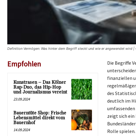
Definition Vermögen: Was hinter dem Begriff steckt und wie er angewendet wird |
Empfohlen
Die Begriffe 
unterscheiden
finanziellen 
Kunstrasen – Das Kölner
regelmäßigen
Rap-Duo, das Hip-Hop
und Journalismus vereint
des Statistis
23.09.2024
deutlich im H
umfassenden U
Bauerntüte Shop: Frische
zeigt sich ei
Lebensmittel direkt vom
Bauernhof
Bundesländern
14.09.2024
Rolle spiele