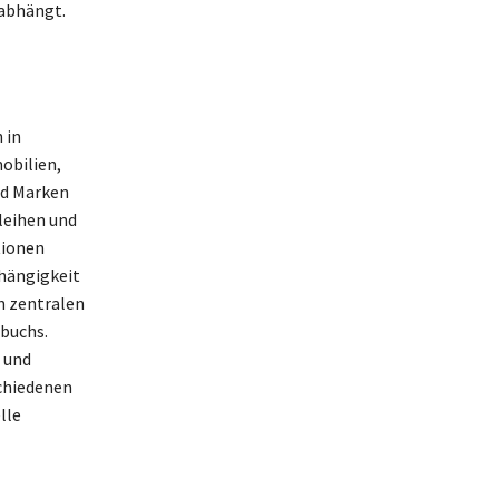
 abhängt.
 in
obilien,
nd Marken
leihen und
tionen
bhängigkeit
n zentralen
buchs.
 und
schiedenen
lle