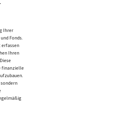
-
g Ihrer
 und Fonds.
t erfassen
chen Ihren
Diese
 finanzielle
aufzubauen.
, sondern
e
regelmäßig