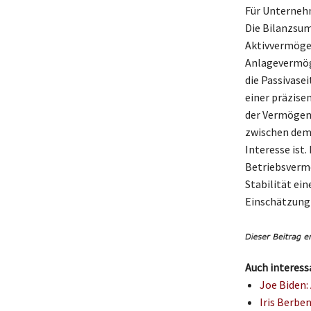
Für Unternehm
Die Bilanzsu
Aktivvermögen
Anlagevermög
die Passivase
einer präzise
der Vermögens
zwischen dem
Interesse ist.
Betriebsvermö
Stabilität ei
Einschätzung 
Auch interess
Joe Biden:
Iris Berbe