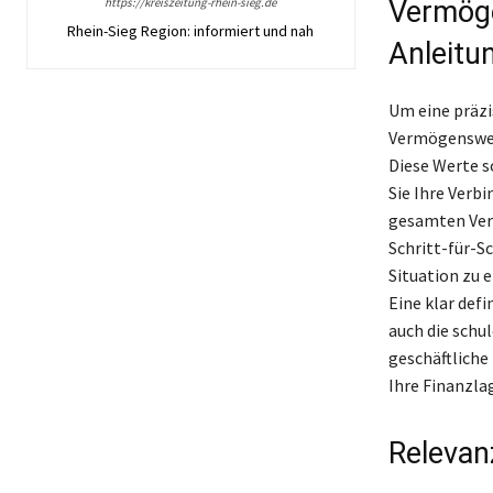
https://kreiszeitung-rhein-sieg.de
Vermöge
Rhein-Sieg Region: informiert und nah
Anleitu
Um eine präzi
Vermögenswert
Diese Werte s
Sie Ihre Verbi
gesamten Ver
Schritt-für-Sc
Situation zu 
Eine klar def
auch die schul
geschäftliche
Ihre Finanzl
Relevan