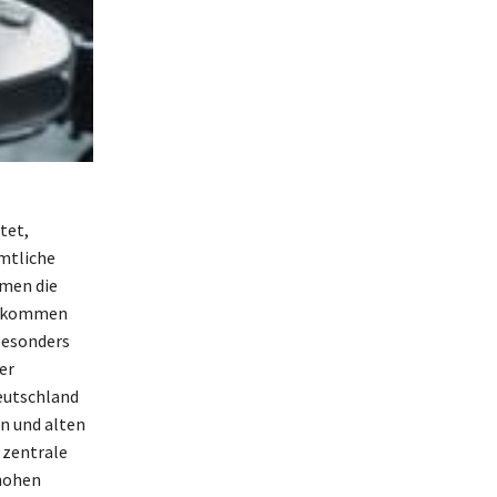
tet,
mtliche
mmen die
einkommen
besonders
er
eutschland
en und alten
 zentrale
hohen