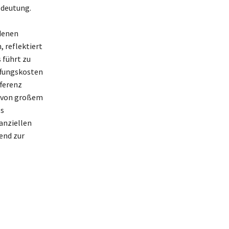
edeutung.
 denen
 reflektiert
 führt zu
ffungskosten
ferenz
n von großem
es
anziellen
end zur