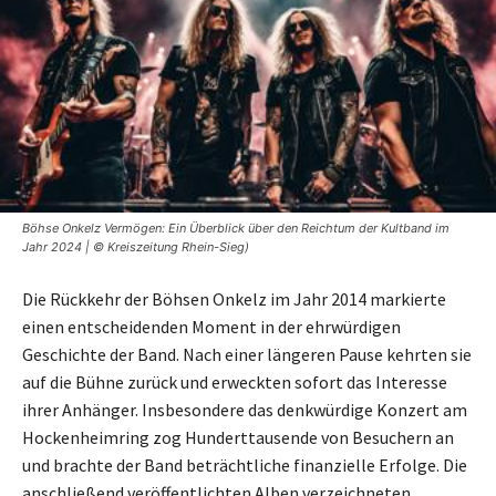
Böhse Onkelz Vermögen: Ein Überblick über den Reichtum der Kultband im
Jahr 2024 | © Kreiszeitung Rhein-Sieg)
Die Rückkehr der Böhsen Onkelz im Jahr 2014 markierte
einen entscheidenden Moment in der ehrwürdigen
Geschichte der Band. Nach einer längeren Pause kehrten sie
auf die Bühne zurück und erweckten sofort das Interesse
ihrer Anhänger. Insbesondere das denkwürdige Konzert am
Hockenheimring zog Hunderttausende von Besuchern an
und brachte der Band beträchtliche finanzielle Erfolge. Die
anschließend veröffentlichten Alben verzeichneten