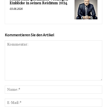
Einblicke in seinen Reichtum 2024
03.08.2026
Kommentieren Sie den Artikel
Kommentar:
Na
E-
Mai