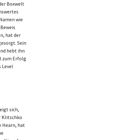
 der Boxwelt
enswertes
 Namen wie
 Beweis
n, hat der
gesorgt. Sein
und hebt ihn
el zum Erfolg
 Level
igt sich,
 Klitschko
e Hearn, hat
he