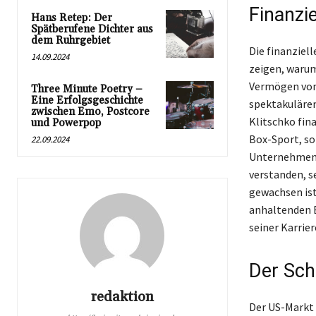
Finanzi
Hans Retep: Der
Spätberufene Dichter aus
dem Ruhrgebiet
Die finanziel
14.09.2024
zeigen, warum
Vermögen von 
Three Minute Poetry –
Eine Erfolgsgeschichte
spektakulären
zwischen Emo, Postcore
Klitschko fin
und Powerpop
Box-Sport, so
22.09.2024
Unternehmensb
verstanden, s
gewachsen ist
anhaltenden E
seiner Karrier
Der Sch
redaktion
Der US-Markt s