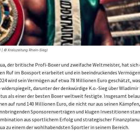
| © Kreiszeitung Rhein-Sieg)
a, der britische Profi-Boxer und zweifache Weltmeister, hat sich
n Ruf im Boxsport erarbeitet und ein beeindruckendes Vermögen
2024 wird sein Vermögen auf etwa 78 Millionen Euro geschätzt, was 
e widerspiegelt, darunter der denkwürdige K.o.-Sieg über Wladimir 
atus als einer der besten Boxer weltweit festigte. Insgesamt belau
en auf rund 140 Millionen Euro, die nicht nur aus seinen Kämpfen
innbringenden Sponsorenverträgen und klugen Investitionen sta
mbination aus sportlichem Erfolg und strategischer Finanzplan
a zu einem der wohlhabendsten Sportler in seinem Bereich.