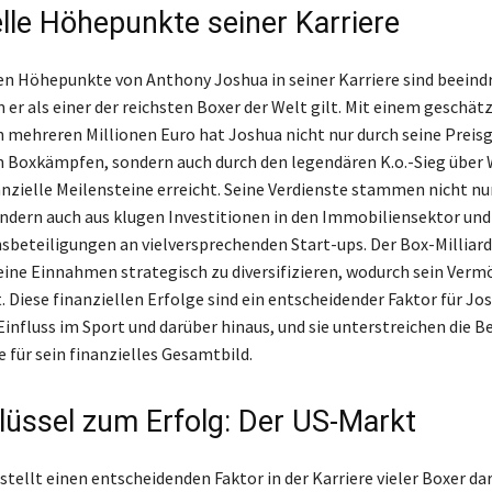
elle Höhepunkte seiner Karriere
len Höhepunkte von Anthony Joshua in seiner Karriere sind beein
 er als einer der reichsten Boxer der Welt gilt. Mit einem geschät
mehreren Millionen Euro hat Joshua nicht nur durch seine Preisg
 Boxkämpfen, sondern auch durch den legendären K.o.-Sieg über 
anzielle Meilensteine erreicht. Seine Verdienste stammen nicht nu
ndern auch aus klugen Investitionen in den Immobiliensektor und
eteiligungen an vielversprechenden Start-ups. Der Box-Milliard
eine Einnahmen strategisch zu diversifizieren, wodurch sein Verm
. Diese finanziellen Erfolge sind ein entscheidender Faktor für Jo
influss im Sport und darüber hinaus, und sie unterstreichen die 
e für sein finanzielles Gesamtbild.
lüssel zum Erfolg: Der US-Markt
tellt einen entscheidenden Faktor in der Karriere vieler Boxer dar