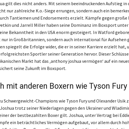
a gilt dies nicht anders. Mit seinem beeindruckenden Aufstieg in
cht nur zahlreiche K.o.-Siege errungen, sondern auch ein bemerk
rch Tantiemen und Endorsements erzielt. Kämpfe gegen große
etkin und Jarrell Miller haben seine Dominanz im Boxsport unter
seine Bekanntheit in den USA enorm gesteigert. In Watford gebore
t nur in Großbritannien, sondern auch international für Aufsehen 
spiegelt die Erfolge wider, die er in seiner Karriere erzielt hat, 
 erfolgreichsten Sportler seiner Generation hervor. Dieser Schlüss
kanischen Markt hat das ‚anthony joshua vermögen‘ auf ein neues
ichert seine Zukunft im Boxsport.
ch mit anderen Boxern wie Tyson Fury
zu Schwergewicht-Champions wie Tyson Fury und Olexander Usik ze
Joshua trotz seiner Niederlagen gegen den Ukrainer und Wladimir
einer der bestbezahlten Boxer gilt. Joshua, unter Vertrag bei Eddi
pfe ein beträchtliches Vermögen aufgebaut, vor allem durch ho