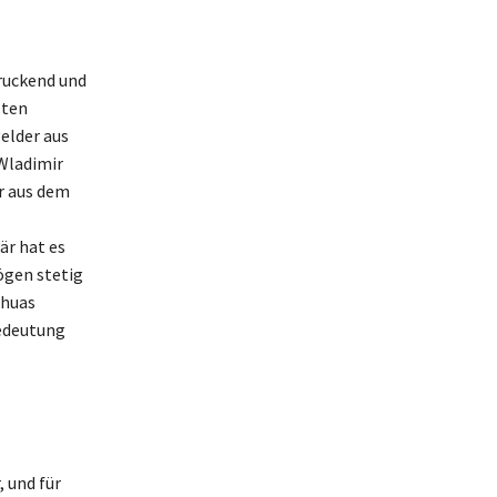
druckend und
zten
elder aus
Wladimir
r aus dem
är hat es
ögen stetig
shuas
Bedeutung
, und für