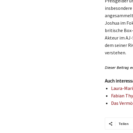
Preisgelder u
insbesondere
angesammelt u
Joshua im Fok
britische Box
Akteur im AJ-
dem seiner Ri
verstehen.
Auch interess
Laura-Mari
Fabian Thy
Das Vermög
Teilen