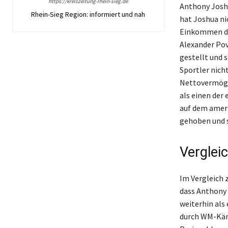
https://kreiszeitung-rhein-sieg.de
Anthony Joshu
Rhein-Sieg Region: informiert und nah
hat Joshua ni
Einkommen du
Alexander Pov
gestellt und 
Sportler nich
Nettovermögen 
als einen der
auf dem ameri
gehoben und s
Verglei
Im Vergleich 
dass Anthony 
weiterhin als 
durch WM-Käm