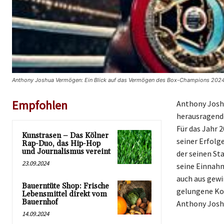
Anthony Joshua Vermögen: Ein Blick auf das Vermögen des Box-Champions 2024 
Empfohlen
Anthony Joshu
herausragende
Für das Jahr 
Kunstrasen – Das Kölner
seiner Erfolg
Rap-Duo, das Hip-Hop
und Journalismus vereint
der seinen St
23.09.2024
seine Einnahm
auch aus gew
Bauerntüte Shop: Frische
gelungene Ko
Lebensmittel direkt vom
Bauernhof
Anthony Joshu
14.09.2024