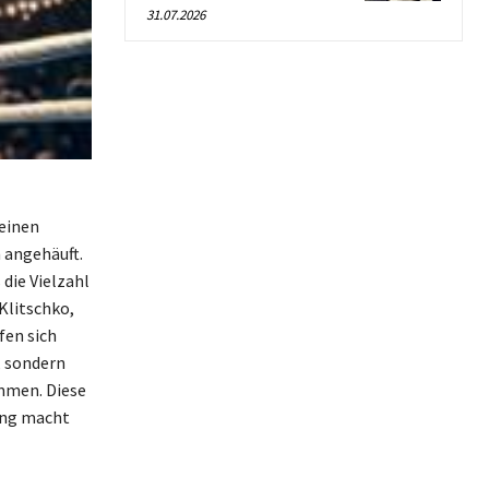
31.07.2026
 einen
 angehäuft.
die Vielzahl
Klitschko,
fen sich
, sondern
mmen. Diese
ung macht