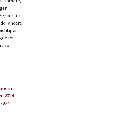
ren Kämpfe,
ögen
Gegner für
oder andere
wichtiger
ögen mit
rt zu
hrerin
um 2024
 2024