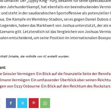
nd Gehälter. Der „Gypsy King“ Fury, bekannt für seine spektakulä
 den Jahrhundertkampf, hat ebenfalls ein beeindruckendes Verm
nd steht in der saudiarabischen Sportoffensive als potenzieller 
us. Die Kämpfe im Wembley-Stadion, sei es gegen Daniel Dubois 
-Legenden, haben das Marktwert von Joshua unterstützt, der als 
Szenario gilt. Letztendlich ist das Vergleichen von Joshuas Verm
valen entscheidend, um seine Position im internationalen Boxspo
ant:
e Geissler Vermögen: Ein Blick auf die finanzielle Seite der Rennfa
lmann Vermögen: Ein umfassender Überblick über seinen Reicht
en von Ozzy Osbourne: Ein Blick auf den Reichtum des Rockstars